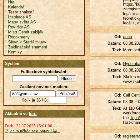
Hra
https://k
Kalendář
zaregistr
Testy znalostí
legální a
Inspirace AS
teoretick
Mapy světa AS
legális, 
Povídky AS
Mistr Geralt zabiják
Od:
anna
Rodokmeny
Slovník Starší mluvy
Datum:
08.08.20
Zaklínačská znamení
Text:
More bett
Komixy
Systém
Od:
Hyderabad
Datum:
08.08.20
Fulltextové vyhledávání:
Text:
Skokrs is
www.sko
Zasílání novinek mailem:
Od:
Call Cen
Kolik je 36 / 6:
Datum:
08.08.20
Text:
At 110 Gl
workforce
Aktuálně ve
fóru
the
Top 
fast-chan
Dark - 22.07.2025 15:01:00
Jé, on to někdo zase opravil 😁...
Od:
register