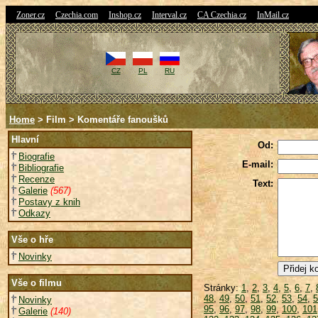
|
|
|
|
|
Zoner.cz
Czechia.com
Inshop.cz
Interval.cz
CA Czechia.cz
InMail.cz
CZ
PL
RU
Home
> Film > Komentáře fanoušků
Hlavní
Od:
Biografie
E-mail:
Bibliografie
Recenze
Text:
Galerie
(567)
Postavy z knih
Odkazy
Vše o hře
Novinky
Vše o filmu
Stránky:
1
,
2
,
3
,
4
,
5
,
6
,
7
,
48
,
49
,
50
,
51
,
52
,
53
,
54
,
5
Novinky
95
,
96
,
97
,
98
,
99
,
100
,
101
Galerie
(140)