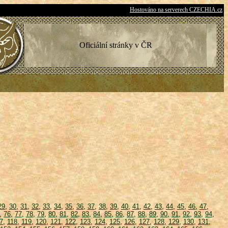
Hostováno na serverech CZECHIA.cz
Oficiální stránky v ČR
29
,
30
,
31
,
32
,
33
,
34
,
35
,
36
,
37
,
38
,
39
,
40
,
41
,
42
,
43
,
44
,
45
,
46
,
47
,
,
76
,
77
,
78
,
79
,
80
,
81
,
82
,
83
,
84
,
85
,
86
,
87
,
88
,
89
,
90
,
91
,
92
,
93
,
94
,
7
,
118
,
119
,
120
,
121
,
122
,
123
,
124
,
125
,
126
,
127
,
128
,
129
,
130
,
131
,