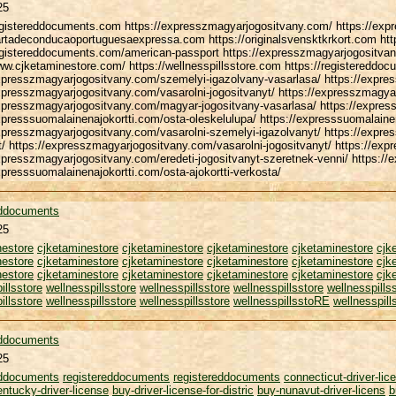
25
egistereddocuments.com https://expresszmagyarjogositvany.com/ https://expr
artadeconducaoportuguesaexpressa.com https://originalsvensktkrkort.com htt
registereddocuments.com/american-passport https://expresszmagyarjogositva
ww.cjketaminestore.com/ https://wellnesspillsstore.com https://registereddoc
expresszmagyarjogositvany.com/szemelyi-igazolvany-vasarlasa/ https://expre
xpresszmagyarjogositvany.com/vasarolni-jogositvanyt/ https://expresszmagyar
xpresszmagyarjogositvany.com/magyar-jogositvany-vasarlasa/ https://expresss
xpresssuomalainenajokortti.com/osta-oleskelulupa/ https://expresssuomalain
xpresszmagyarjogositvany.com/vasarolni-szemelyi-igazolvanyt/ https://expres
t/ https://expresszmagyarjogositvany.com/vasarolni-jogositvanyt/ https://ex
xpresszmagyarjogositvany.com/eredeti-jogositvanyt-szeretnek-venni/ https://e
xpresssuomalainenajokortti.com/osta-ajokortti-verkosta/
eddocuments
25
nestore
cjketaminestore
cjketaminestore
cjketaminestore
cjketaminestore
cjk
nestore
cjketaminestore
cjketaminestore
cjketaminestore
cjketaminestore
cjk
nestore
cjketaminestore
cjketaminestore
cjketaminestore
cjketaminestore
cjk
illsstore
wellnesspillsstore
wellnesspillsstore
wellnesspillsstore
wellnesspills
illsstore
wellnesspillsstore
wellnesspillsstore
wellnesspillsstoRE
wellnesspill
eddocuments
25
eddocuments
registereddocuments
registereddocuments
connecticut-driver-lic
entucky-driver-license
buy-driver-license-for-distric
buy-nunavut-driver-licens
b