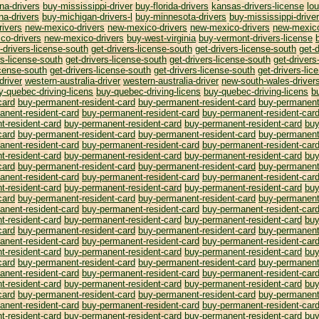
na-drivers
buy-mississippi-driver
buy-florida-drivers
kansas-drivers-license
lou
na-drivers
buy-michigan-drivers-l
buy-minnesota-drivers
buy-mississippi-drive
rivers
new-mexico-drivers
new-mexico-drivers
new-mexico-drivers
new-mexico
co-drivers
new-mexico-drivers
buy-west-virginia
buy-vermont-drivers-license
-drivers-license-south
get-drivers-license-south
get-drivers-license-south
get-
rs-license-south
get-drivers-license-south
get-drivers-license-south
get-drivers
icense-south
get-drivers-license-south
get-drivers-license-south
get-drivers-lic
driver
western-australia-driver
western-australia-driver
new-south-wales-driver
y-quebec-driving-licens
buy-quebec-driving-licens
buy-quebec-driving-licens
b
card
buy-permanent-resident-card
buy-permanent-resident-card
buy-permanent
anent-resident-card
buy-permanent-resident-card
buy-permanent-resident-car
t-resident-card
buy-permanent-resident-card
buy-permanent-resident-card
buy
card
buy-permanent-resident-card
buy-permanent-resident-card
buy-permanent
anent-resident-card
buy-permanent-resident-card
buy-permanent-resident-car
t-resident-card
buy-permanent-resident-card
buy-permanent-resident-card
buy
card
buy-permanent-resident-card
buy-permanent-resident-card
buy-permanent
anent-resident-card
buy-permanent-resident-card
buy-permanent-resident-car
t-resident-card
buy-permanent-resident-card
buy-permanent-resident-card
buy
card
buy-permanent-resident-card
buy-permanent-resident-card
buy-permanent
anent-resident-card
buy-permanent-resident-card
buy-permanent-resident-car
t-resident-card
buy-permanent-resident-card
buy-permanent-resident-card
buy
card
buy-permanent-resident-card
buy-permanent-resident-card
buy-permanent
anent-resident-card
buy-permanent-resident-card
buy-permanent-resident-car
t-resident-card
buy-permanent-resident-card
buy-permanent-resident-card
buy
card
buy-permanent-resident-card
buy-permanent-resident-card
buy-permanent
anent-resident-card
buy-permanent-resident-card
buy-permanent-resident-car
t-resident-card
buy-permanent-resident-card
buy-permanent-resident-card
buy
card
buy-permanent-resident-card
buy-permanent-resident-card
buy-permanent
anent-resident-card
buy-permanent-resident-card
buy-permanent-resident-car
t-resident-card
buy-permanent-resident-card
buy-permanent-resident-card
buy