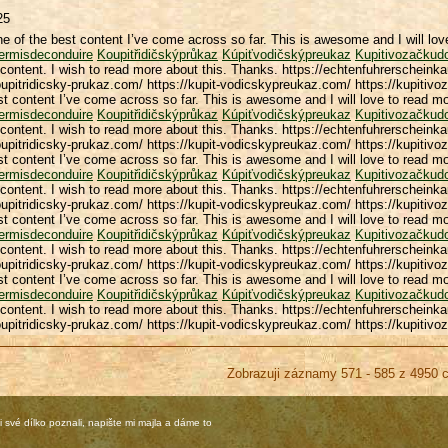
25
ne of the best content I’ve come across so far. This is awesome and I will lo
ermisdeconduire
Koupitřidičskýprůkaz
Kúpiťvodičskýpreukaz
Kupitivozačkud
-content. I wish to read more about this. Thanks. https://echtenfuhrerschein
oupitridicsky-prukaz.com/ https://kupit-vodicskypreukaz.com/ https://kupitivo
st content I’ve come across so far. This is awesome and I will love to read m
ermisdeconduire
Koupitřidičskýprůkaz
Kúpiťvodičskýpreukaz
Kupitivozačkud
-content. I wish to read more about this. Thanks. https://echtenfuhrerschein
oupitridicsky-prukaz.com/ https://kupit-vodicskypreukaz.com/ https://kupitivo
st content I’ve come across so far. This is awesome and I will love to read m
ermisdeconduire
Koupitřidičskýprůkaz
Kúpiťvodičskýpreukaz
Kupitivozačkud
-content. I wish to read more about this. Thanks. https://echtenfuhrerschein
oupitridicsky-prukaz.com/ https://kupit-vodicskypreukaz.com/ https://kupitivo
st content I’ve come across so far. This is awesome and I will love to read m
ermisdeconduire
Koupitřidičskýprůkaz
Kúpiťvodičskýpreukaz
Kupitivozačkud
-content. I wish to read more about this. Thanks. https://echtenfuhrerschein
oupitridicsky-prukaz.com/ https://kupit-vodicskypreukaz.com/ https://kupitivo
st content I’ve come across so far. This is awesome and I will love to read m
ermisdeconduire
Koupitřidičskýprůkaz
Kúpiťvodičskýpreukaz
Kupitivozačkud
-content. I wish to read more about this. Thanks. https://echtenfuhrerschein
oupitridicsky-prukaz.com/ https://kupit-vodicskypreukaz.com/ https://kupitivo
Zobrazuji záznamy 571 - 585 z 4950 
 své dílko poznali, napište mi majla a dáme to