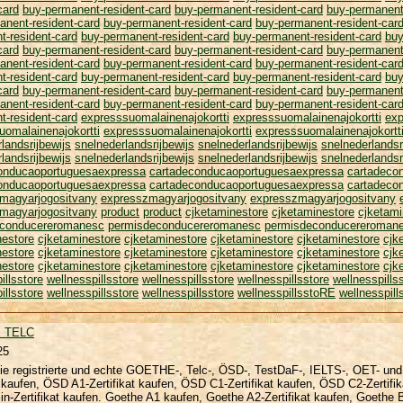
card
buy-permanent-resident-card
buy-permanent-resident-card
buy-permanent
anent-resident-card
buy-permanent-resident-card
buy-permanent-resident-car
t-resident-card
buy-permanent-resident-card
buy-permanent-resident-card
buy
card
buy-permanent-resident-card
buy-permanent-resident-card
buy-permanent
anent-resident-card
buy-permanent-resident-card
buy-permanent-resident-car
t-resident-card
buy-permanent-resident-card
buy-permanent-resident-card
buy
card
buy-permanent-resident-card
buy-permanent-resident-card
buy-permanent
anent-resident-card
buy-permanent-resident-card
buy-permanent-resident-car
t-resident-card
expresssuomalainenajokortti
expresssuomalainenajokortti
exp
uomalainenajokortti
expresssuomalainenajokortti
expresssuomalainenajokortt
landsrijbewijs
snelnederlandsrijbewijs
snelnederlandsrijbewijs
snelnederlandsr
landsrijbewijs
snelnederlandsrijbewijs
snelnederlandsrijbewijs
snelnederlandsr
onducaoportuguesaexpressa
cartadeconducaoportuguesaexpressa
cartadeco
onducaoportuguesaexpressa
cartadeconducaoportuguesaexpressa
cartadeco
magyarjogositvany
expresszmagyarjogositvany
expresszmagyarjogositvany
magyarjogositvany
product
product
cjketaminestore
cjketaminestore
cjketami
econducereromanesc
permisdeconducereromanesc
permisdeconducereroman
nestore
cjketaminestore
cjketaminestore
cjketaminestore
cjketaminestore
cjk
nestore
cjketaminestore
cjketaminestore
cjketaminestore
cjketaminestore
cjk
nestore
cjketaminestore
cjketaminestore
cjketaminestore
cjketaminestore
cjk
illsstore
wellnesspillsstore
wellnesspillsstore
wellnesspillsstore
wellnesspills
illsstore
wellnesspillsstore
wellnesspillsstore
wellnesspillsstoRE
wellnesspill
 TELC
25
ie registrierte und echte GOETHE-, Telc-, ÖSD-, TestDaF-, IELTS-, OET- und
t kaufen, ÖSD A1-Zertifikat kaufen, ÖSD C1-Zertifikat kaufen, ÖSD C2-Zertif
in-Zertifikat kaufen. Goethe A1 kaufen, Goethe A2-Zertifikat kaufen, Goeth