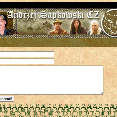
8
,
9
,
10
,
11
,
12
,
13
,
14
,
15
,
16
,
17
,
18
,
19
,
20
,
21
,
22
,
23
,
24
,
25
,
26
,
27
,
28
,
5
,
56
,
57
,
58
,
59
,
60
,
61
,
62
,
63
,
64
,
65
,
66
,
67
,
68
,
69
,
70
,
71
,
72
,
73
,
74
,
75
,
102
,
103
,
104
,
105
,
106
,
107
,
108
,
109
,
110
,
111
,
112
,
113
,
114
,
115
,
116
,
11