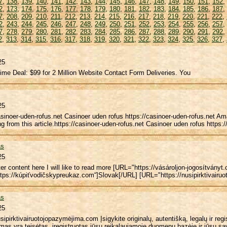
7
,
138
,
139
,
140
,
141
,
142
,
143
,
144
,
145
,
146
,
147
,
148
,
149
,
150
,
151
,
152
,
2
,
173
,
174
,
175
,
176
,
177
,
178
,
179
,
180
,
181
,
182
,
183
,
184
,
185
,
186
,
187
,
7
,
208
,
209
,
210
,
211
,
212
,
213
,
214
,
215
,
216
,
217
,
218
,
219
,
220
,
221
,
222
,
2
,
243
,
244
,
245
,
246
,
247
,
248
,
249
,
250
,
251
,
252
,
253
,
254
,
255
,
256
,
257
,
7
,
278
,
279
,
280
,
281
,
282
,
283
,
284
,
285
,
286
,
287
,
288
,
289
,
290
,
291
,
292
,
2
,
313
,
314
,
315
,
316
,
317
,
318
,
319
,
320
,
321
,
322
,
323
,
324
,
325
,
326
,
327
,
25
ime Deal: $99 for 2 Million Website Contact Form Deliveries. You
25
asinoer-uden-rofus.net Casinoer uden rofus https://casinoer-uden-rofus.net Am
g from this article.https://casinoer-uden-rofus.net Casinoer uden rofus https:
as
25
er content here I will like to read more [URL="https://vásároljon-jogosítván
ttps://kúpiťvodičskypreukaz.com“]Slovak[/URL] [URL="https://nusipirktivairu
as
25
usipirktivairuotojopazymėjima.com Įsigykite originalų, autentišką, legalų ir re
as yra teisėtas, įregistruotas jūsų reikalaujamoje duomenų bazėje ir jūsų savi