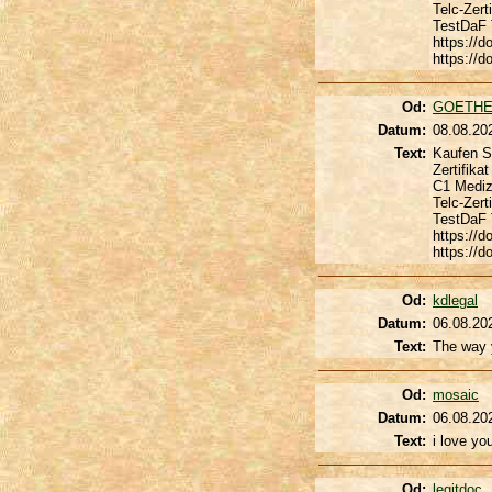
Telc-Zert
TestDaF T
https://
https://
Od:
GOETHE
Datum:
08.08.20
Text:
Kaufen S
Zertifika
C1 Mediz
Telc-Zert
TestDaF T
https://
https://
Od:
kdlegal
Datum:
06.08.20
Text:
The way y
Od:
mosaic
Datum:
06.08.20
Text:
i love yo
Od:
legitdoc