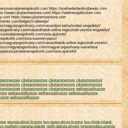
esssuomalainenajokortti.com https://snelnederlandsrijbewijs.com
ps://www.cjketaminestore.com/ https://wellnesspillsstore.com
ny.com https://www.cjketaminestore.com
uments.com/belgisch-rijbewijs/
sszmagyarjogositvany.com/vasaroljon-tartozkodasi-engedelyt/
jogositvany.com/vasarolhatok-online-regisztralt-vezetoi-engedelyt/
uomalainenajokortti.com/osta-ajokortti/
enajokortti.com/osta-suomen-passi/
szmagyarjogositvany.com/vasarolhatok-online-regisztralt-vezetoi-
presszmagyarjogositvany.com/magyar-jogositvany-vasarlasa/
xpresssuomalainenajokortti.com/osta-ajokortti/
etaminestore
cjketaminestore
cjketaminestore
cjketaminestore
etaminestore
cjketaminestore
cjketaminestore
cjketaminestore
etaminestore
cjketaminestore
cjketaminestore
wellnesspillsstore
store
wellnesspillsstore
wellnesspillsstore
wellnesspillsstore
sstore
wellnesspillsstore
ense
georgia-driver-license
buy-guam-driver-license
buy-rhode-island-
uy-northern-mariana-islands
north-dakota-drivers
registereddocuments