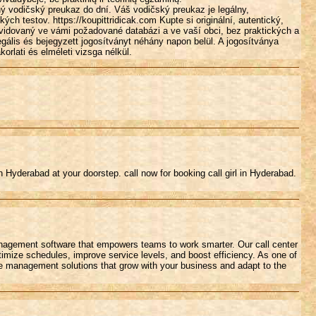
aný vodičský preukaz do dní. Váš vodičský preukaz je legálny,
ých testov. https://koupittridicak.com Kupte si originální, autentický,
 evidovaný ve vámi požadované databázi a ve vaší obci, bez praktických a
legális és bejegyzett jogosítványt néhány napon belül. A jogosítványa
orlati és elméleti vizsga nélkül.
in Hyderabad at your doorstep. call now for booking call girl in Hyderabad.
anagement software that empowers teams to work smarter. Our call center
mize schedules, improve service levels, and boost efficiency. As one of
ce management solutions that grow with your business and adapt to the