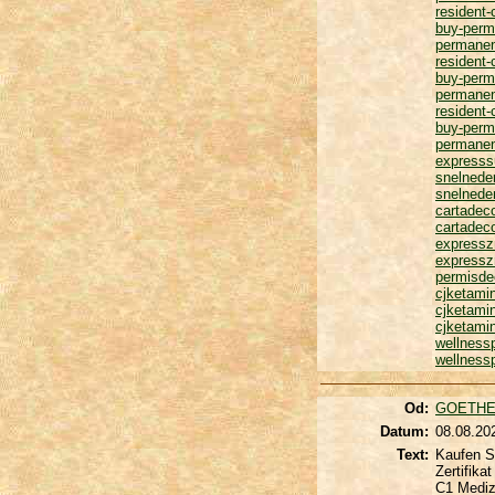
resident-
buy-perm
permanen
resident-
buy-perm
permanen
resident-
buy-perm
permanen
expresss
snelneder
snelneder
cartadec
cartadec
expressz
expressz
permisd
cjketami
cjketami
cjketami
wellnessp
wellnessp
Od:
GOETHE
Datum:
08.08.20
Text:
Kaufen S
Zertifika
C1 Mediz