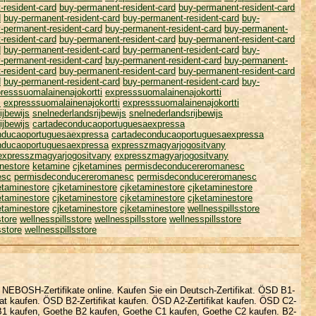
-resident-card
buy-permanent-resident-card
buy-permanent-resident-card
d
buy-permanent-resident-card
buy-permanent-resident-card
buy-
-permanent-resident-card
buy-permanent-resident-card
buy-permanent-
-resident-card
buy-permanent-resident-card
buy-permanent-resident-card
d
buy-permanent-resident-card
buy-permanent-resident-card
buy-
-permanent-resident-card
buy-permanent-resident-card
buy-permanent-
-resident-card
buy-permanent-resident-card
buy-permanent-resident-card
d
buy-permanent-resident-card
buy-permanent-resident-card
buy-
resssuomalainenajokortti
expresssuomalainenajokortti
i
expresssuomalainenajokortti
expresssuomalainenajokortti
ijbewijs
snelnederlandsrijbewijs
snelnederlandsrijbewijs
ijbewijs
cartadeconducaoportuguesaexpressa
nducaoportuguesaexpressa
cartadeconducaoportuguesaexpressa
nducaoportuguesaexpressa
expresszmagyarjogositvany
expresszmagyarjogositvany
expresszmagyarjogositvany
nestore
ketamine
cjketamines
permisdeconducereromanesc
esc
permisdeconducereromanesc
permisdeconducereromanesc
etaminestore
cjketaminestore
cjketaminestore
cjketaminestore
etaminestore
cjketaminestore
cjketaminestore
cjketaminestore
etaminestore
cjketaminestore
cjketaminestore
wellnesspillsstore
store
wellnesspillsstore
wellnesspillsstore
wellnesspillsstore
sstore
wellnesspillsstore
 NEBOSH-Zertifikate online. Kaufen Sie ein Deutsch-Zertifikat. ÖSD B1-
ikat kaufen. ÖSD B2-Zertifikat kaufen. ÖSD A2-Zertifikat kaufen. ÖSD C2-
e B1 kaufen, Goethe B2 kaufen, Goethe C1 kaufen, Goethe C2 kaufen. B2-