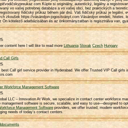
úpiťvodičskypreukaz.com Kúpte si originálny, autentický, legálny a registrov
ovaný vo vašej potrebnej databáze a vo vašej obci, bez praktických a teoretick
 registrovaný řidičský průkaz během pár dnů. Váš řidičský průkaz je legální,
ých zkoušek https://vásároljon-jogosítványt.com Vásároljon eredeti, hiteles, 
az Ön kötelező adatbázisában és az önkormányzatban is regisztrálva van, gyak
25
er content here I will like to read more
Lithuania
Slovak
Czech
Hungary
 Call Girls
25
 best Call girl service provider in Hyderabad. We offer Trusted VIP Call girls 
krs.com
ter Workforce Management Software
25
obal LLC – Innovation At Work, we specialize in contact center workforce m
 management software is secure, scalable, and easy to use—designed to opti
Workforce Management Software
providers, we offer trusted, modern workfor
ging needs of today’s contact centers.
eddocuments