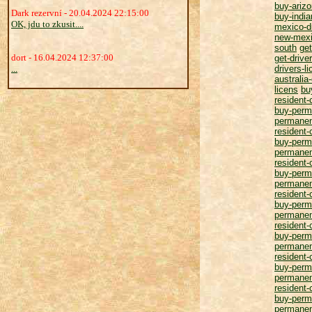
buy-arizo
Dark rezervní - 20.04.2024 22:15:00
buy-india
OK, jdu to zkusit....
mexico-d
new-mexi
south
get
dort - 16.04.2024 12:37:00
get-drive
...
drivers-l
australia-
licens
bu
resident-
buy-perm
permanen
resident-
buy-perm
permanen
resident-
buy-perm
permanen
resident-
buy-perm
permanen
resident-
buy-perm
permanen
resident-
buy-perm
permanen
resident-
buy-perm
permanen