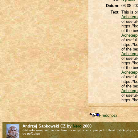
Datum:
06.08.20
Text:
This is o
Acheterp
of useful
https://k
of the be
Acheterp
of useful
https://k
of the be
Acheterp
of useful
https://k
of the be
Acheterp
of useful
https://k
of the be
Acheterp
of useful
https://k
Předchozí
Andrzej Sapkowski CZ by
Nero
2000
(Nebudu sem psát, že všechna práva vyhrazena, páč je to blbost. Tak kdybyste si
do pořádku)