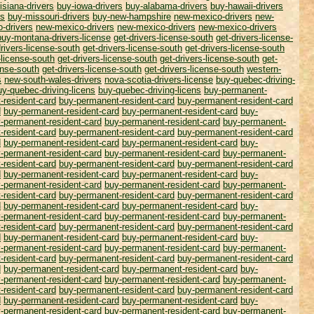
isiana-drivers
buy-iowa-drivers
buy-alabama-drivers
buy-hawaii-drivers
rs
buy-missouri-drivers
buy-new-hampshire
new-mexico-drivers
new-
-drivers
new-mexico-drivers
new-mexico-drivers
new-mexico-drivers
buy-montana-drivers-license
get-drivers-license-south
get-drivers-license-
drivers-license-south
get-drivers-license-south
get-drivers-license-south
-license-south
get-drivers-license-south
get-drivers-license-south
get-
ense-south
get-drivers-license-south
get-drivers-license-south
western-
s
new-south-wales-drivers
nova-scotia-drivers-license
buy-quebec-driving-
uy-quebec-driving-licens
buy-quebec-driving-licens
buy-permanent-
-resident-card
buy-permanent-resident-card
buy-permanent-resident-card
d
buy-permanent-resident-card
buy-permanent-resident-card
buy-
-permanent-resident-card
buy-permanent-resident-card
buy-permanent-
-resident-card
buy-permanent-resident-card
buy-permanent-resident-card
d
buy-permanent-resident-card
buy-permanent-resident-card
buy-
-permanent-resident-card
buy-permanent-resident-card
buy-permanent-
-resident-card
buy-permanent-resident-card
buy-permanent-resident-card
d
buy-permanent-resident-card
buy-permanent-resident-card
buy-
-permanent-resident-card
buy-permanent-resident-card
buy-permanent-
-resident-card
buy-permanent-resident-card
buy-permanent-resident-card
d
buy-permanent-resident-card
buy-permanent-resident-card
buy-
-permanent-resident-card
buy-permanent-resident-card
buy-permanent-
-resident-card
buy-permanent-resident-card
buy-permanent-resident-card
d
buy-permanent-resident-card
buy-permanent-resident-card
buy-
-permanent-resident-card
buy-permanent-resident-card
buy-permanent-
-resident-card
buy-permanent-resident-card
buy-permanent-resident-card
d
buy-permanent-resident-card
buy-permanent-resident-card
buy-
-permanent-resident-card
buy-permanent-resident-card
buy-permanent-
-resident-card
buy-permanent-resident-card
buy-permanent-resident-card
d
buy-permanent-resident-card
buy-permanent-resident-card
buy-
-permanent-resident-card
buy-permanent-resident-card
buy-permanent-