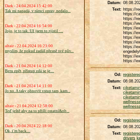
Datum:
08.08.20
Dark - 24.04.2024 15:42:00
Text:
https://r
Tak mi napadá, v rámci oprav, nedalo...
https://c
https://
https://w
Dark - 22.04.2024 16:54:00
https://
Jojo, je to tak. Už jsem to zjistil :...
https://e
https://e
https://e
altair - 22.04.2024 16:23:00
https://e
myslím, že pokud zadáš přesně své pův...
engedely
https://e
https://e
Dark - 21.04.2024 14:12:00
Beru zpět, přístup zdá se je....
Od:
register
Datum:
08.08.20
Dark - 21.04.2024 14:11:00
Text:
cjketami
Jo no. A taky obnovit vstup tam, kam...
cjketami
cjketami
wellnessp
altair - 21.04.2024 12:58:00
wellnessp
Teď ještě aby na to přišli ostatní&nb...
Od:
register
Dark - 20.04.2024 22:18:00
Datum:
08.08.20
Ok, i´m back....
Text:
register
drivers
k