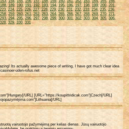
153
,
154
,
155
,
156
,
157
,
158
,
159
,
160
,
161
,
162
,
163
,
164
,
165
,
166
,
188
,
189
,
190
,
191
,
192
,
193
,
194
,
195
,
196
,
197
,
198
,
199
,
200
,
201
,
223
,
224
,
225
,
226
,
227
,
228
,
229
,
230
,
231
,
232
,
233
,
234
,
235
,
236
,
258
,
259
,
260
,
261
,
262
,
263
,
264
,
265
,
266
,
267
,
268
,
269
,
270
,
271
,
293
,
294
,
295
,
296
,
297
,
298
,
299
,
300
,
301
,
302
,
303
,
304
,
305
,
306
,
328
,
329
,
330
,
331
azing! Its actually awesome piece of writing, I have got much clear idea
//casinoer-uden-rofus.net
yt.com“]Hungary[/URL] [URL="https://koupittridicak.com“]Czech[/URL]
otojopazymėjima.com“]Lithuania[/URL]
gistruotą vairuotojo pažymėjimą per kelias dienas. Jūsų vairuotojo
valdybėje, be praktinių ir teorinių egzaminų.