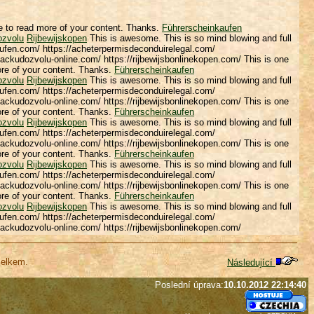
ve to read more of your content. Thanks.
Führerscheinkaufen
ozvolu
Rijbewijskopen
This is awesome. This is so mind blowing and full
kaufen.com/ https://acheterpermisdeconduirelegal.com/
zackudozvolu-online.com/ https://rijbewijsbonlinekopen.com/ This is one
ore of your content. Thanks.
Führerscheinkaufen
ozvolu
Rijbewijskopen
This is awesome. This is so mind blowing and full
kaufen.com/ https://acheterpermisdeconduirelegal.com/
zackudozvolu-online.com/ https://rijbewijsbonlinekopen.com/ This is one
ore of your content. Thanks.
Führerscheinkaufen
ozvolu
Rijbewijskopen
This is awesome. This is so mind blowing and full
kaufen.com/ https://acheterpermisdeconduirelegal.com/
zackudozvolu-online.com/ https://rijbewijsbonlinekopen.com/ This is one
ore of your content. Thanks.
Führerscheinkaufen
ozvolu
Rijbewijskopen
This is awesome. This is so mind blowing and full
kaufen.com/ https://acheterpermisdeconduirelegal.com/
zackudozvolu-online.com/ https://rijbewijsbonlinekopen.com/ This is one
ore of your content. Thanks.
Führerscheinkaufen
ozvolu
Rijbewijskopen
This is awesome. This is so mind blowing and full
kaufen.com/ https://acheterpermisdeconduirelegal.com/
zackudozvolu-online.com/ https://rijbewijsbonlinekopen.com/
celkem.
Následující
Poslední úprava:
10.10.2012 22:14:40