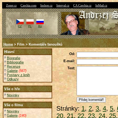
|
|
|
|
|
Zoner.cz
Czechia.com
Inshop.cz
Interval.cz
CA Czechia.cz
InMail.cz
CZ
PL
RU
Home
> Film > Komentáře fanoušků
Hlavní
Od:
Biografie
E-mail:
Bibliografie
Recenze
Text:
Galerie
(567)
Postavy z knih
Odkazy
Vše o hře
Novinky
Vše o filmu
Stránky:
1
,
2
,
3
,
4
,
5
,
Novinky
20
,
21
,
22
,
23
,
24
,
25
Galerie
(140)