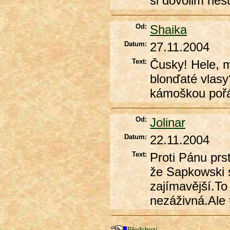
si dovolim nesu
Od:
Shaika
Datum:
27.11.2004
Text:
Čusky! Hele, m
blonďaté vlas
kámoškou poř
Od:
Jolinar
Datum:
22.11.2004
Text:
Proti Pánu prs
že Sapkowski s
zajímavější.To
nezáživná.Ale 
Předchozí