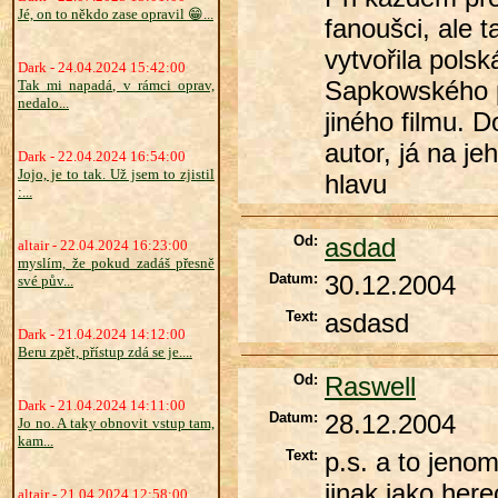
Jé, on to někdo zase opravil 😁...
fanoušci, ale
vytvořila pols
Dark - 24.04.2024 15:42:00
Sapkowského p
Tak mi napadá, v rámci oprav,
nedalo...
jiného filmu. 
autor, já na je
Dark - 22.04.2024 16:54:00
Jojo, je to tak. Už jsem to zjistil
hlavu
:...
Od:
asdad
altair - 22.04.2024 16:23:00
myslím, že pokud zadáš přesně
Datum:
30.12.2004
své pův...
Text:
asdasd
Dark - 21.04.2024 14:12:00
Beru zpět, přístup zdá se je....
Od:
Raswell
Dark - 21.04.2024 14:11:00
Datum:
28.12.2004
Jo no. A taky obnovit vstup tam,
kam...
Text:
p.s. a to jeno
jinak jako here
altair - 21.04.2024 12:58:00