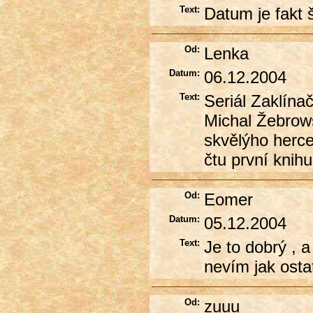
Text:
Datum je fakt 
Od:
Lenka
Datum:
06.12.2004
Text:
Seriál Zaklínač
Michal Žebrows
skvělýho herce 
čtu první knih
Od:
Eomer
Datum:
05.12.2004
Text:
Je to dobrý , 
nevím jak osta
Od:
zuuu