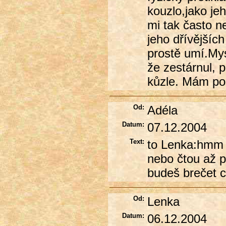
kouzlo,jako je
mi tak často n
jeho dřívějšíc
prostě umí.Mysl
že zestárnul, 
kůzle. Mám poc
Od:
Adéla
Datum:
07.12.2004
Text:
to Lenka:hmm si
nebo čtou až po
budeš brečet c
Od:
Lenka
Datum:
06.12.2004