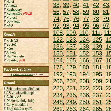
Herci
38
,
39
,
40
,
41
,
42
,
43
Anketa
Rozhovory
56
,
57
,
58
,
59
,
60
,
61
Komentáře
(4952)
74
,
75
,
76
,
77
,
78
,
79
Protest
Download
92
,
93
,
94
,
95
,
96
,
97
FAQ
108
,
109
,
110
,
111
,
11
Čtenáři
122
,
123
,
124
,
125
,
1
Klub AS
Soutěž
136
,
137
,
138
,
139
,
1
Fórum
150
,
151
,
152
,
153
,
1
Ankety
Nej Yennefer
164
,
165
,
166
,
167
,
1
Povídky
(63)
178
,
179
,
180
,
181
,
1
Facebook stránky
192
,
193
,
194
,
195
,
1
Sapkowski.cz - CS/SK fans
on Facebook
206
,
207
,
208
,
209
,
2
Ostatní
220
,
221
,
222
,
223
,
2
Zakl. jako sexuální idol
AS ve slovníku spis.
234
,
235
,
236
,
237
,
2
Články AS
248
,
249
,
250
,
251
,
2
Dřevárny (kdy, kde)
Cony a setkání
262
,
263
,
264
,
265
,
2
Erby států a rytířů