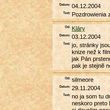
Datum:
04.12.2004
Text:
Pozdrowienia z
Od:
Kláry
Datum:
03.12.2004
Text:
jo, stránky jso
knize než k fil
jak Pán prsten
pak je stejně n
Od:
silmeore
Datum:
29.11.2004
Text:
no ja som tu d
neskoro preto 