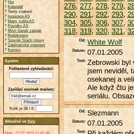
Hra
276
,
277
,
278
,
279
,
2
Kalendář
Testy znalostí
290
,
291
,
292
,
293
,
2
Inspirace AS
304
,
305
,
306
,
307
,
3
Mapy světa AS
Povídky AS
318
,
319
,
320
,
321
,
3
Mistr Geralt zabiják
Rodokmeny
Slovník Starší mluvy
Od:
White Wolf
Zaklínačská znamení
Komixy
Datum:
07.01.2005
Text:
Zebrowski byl v
Systém
Fulltextové vyhledávání:
jsem neviděl, t
osekanej a vel
Ale když čtu j
Zasílání novinek mailem:
seriálu. Obsaze
Kolik je 36 / 6:
Od:
Slezmann
Aktuálně ve
fóru
Datum:
07.01.2005
Text:
Při každém pře
Dark - 22.07.2025 15:01:00