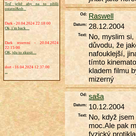
Teď ještě aby na to přišli
ostatní&nb...
Od:
Raswell
Dark - 20.04.2024 22:18:00
Datum:
28.12.2004
Ok, i´m back....
Text:
No, myslim si, 
Dark rezervní - 20.04.2024
důvodu, že jako
22:15:00
nafouklejší, j
OK, jdu to zkusit....
tímto kinemat
dort - 16.04.2024 12:37:00
kladem filmu b
...
mizerný
Od:
saša
Datum:
10.12.2004
Text:
No, když jsem 
moc.Ale pak mn
fyzický protik