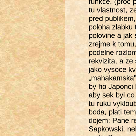
funkce, (proc 
tu vlastnost, z
pred publikem,
poloha zlabku 
polovine a jak
zrejme k tomu,
podelne rozlom
rekvizita, a ze
jako vysoce kv
„mahakamska" c
by ho Japonci 
aby sek byl co
tu ruku vyklou
boda, plati te
dojem: Pane re
Sapkowski, ne