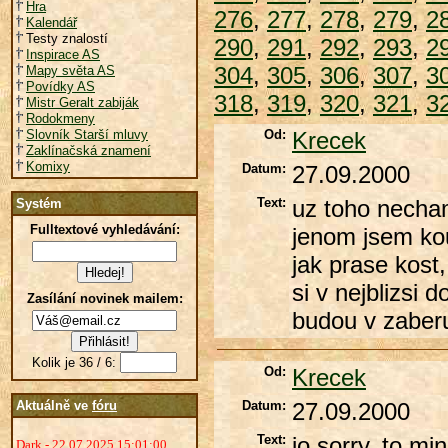
Hra
276
,
277
,
278
,
279
,
2
Kalendář
Testy znalostí
290
,
291
,
292
,
293
,
2
Inspirace AS
304
,
305
,
306
,
307
,
3
Mapy světa AS
Povídky AS
318
,
319
,
320
,
321
,
3
Mistr Geralt zabiják
Rodokmeny
Slovník Starší mluvy
Od:
Krecek
Zaklínačská znamení
Komixy
Datum:
27.09.2000
Text:
uz toho necham
Systém
Fulltextové vyhledávání:
jenom jsem kouk
jak prase kost,
si v nejblizsi 
Zasílání novinek mailem:
budou v zaberu
Kolik je 36 / 6:
Od:
Krecek
Aktuálně ve
fóru
Datum:
27.09.2000
Text:
jo sorry, to mi
Dark - 22.07.2025 15:01:00