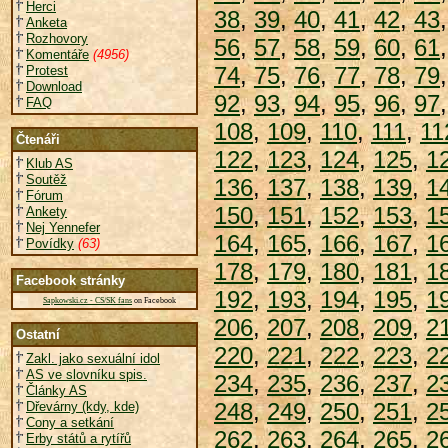
Herci
38
,
39
,
40
,
41
,
42
,
43
Anketa
Rozhovory
56
,
57
,
58
,
59
,
60
,
61
Komentáře
(4956)
74
,
75
,
76
,
77
,
78
,
79
Protest
Download
92
,
93
,
94
,
95
,
96
,
97
FAQ
108
,
109
,
110
,
111
,
11
Čtenáři
122
,
123
,
124
,
125
,
1
Klub AS
Soutěž
136
,
137
,
138
,
139
,
1
Fórum
150
,
151
,
152
,
153
,
1
Ankety
Nej Yennefer
164
,
165
,
166
,
167
,
1
Povídky
(63)
178
,
179
,
180
,
181
,
1
Facebook stránky
192
,
193
,
194
,
195
,
1
Sapkowski.cz - CS/SK fans
on Facebook
206
,
207
,
208
,
209
,
2
Ostatní
220
,
221
,
222
,
223
,
2
Zakl. jako sexuální idol
AS ve slovníku spis.
234
,
235
,
236
,
237
,
2
Články AS
248
,
249
,
250
,
251
,
2
Dřevárny (kdy, kde)
Cony a setkání
262
,
263
,
264
,
265
,
2
Erby států a rytířů