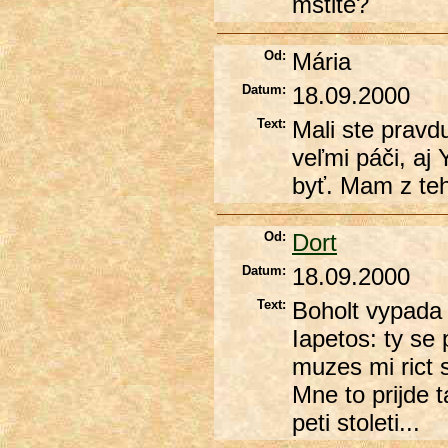
mstite?
Od:
Mária
Datum:
18.09.2000
Text:
Mali ste pravdu
veľmi páči, aj
byť. Mam z teh
Od:
Dort
Datum:
18.09.2000
Text:
Boholt vypada 
Iapetos: ty se
muzes mi rict 
Mne to prijde 
peti stoleti...