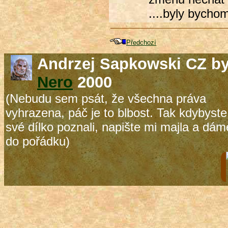
....byly bychom
Předchozí
Andrzej Sapkowski CZ b
Nero
2000
(Nebudu sem psát, že všechna práva
vyhrazena, páč je to blbost. Tak kdybyste
své dílko poznali, napište mi majla a dám
do pořádku)