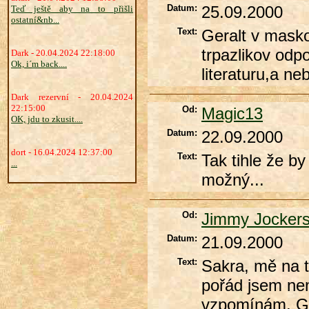
Datum:
25.09.2000
Teď ještě aby na to přišli
ostatní&nb...
Text:
Geralt v masko
trpazlikov odp
Dark - 20.04.2024 22:18:00
Ok, i´m back....
literaturu,a ne
Dark rezervní - 20.04.2024
22:15:00
Od:
Magic13
OK, jdu to zkusit....
Datum:
22.09.2000
dort - 16.04.2024 12:37:00
Text:
Tak tihle že by
...
možný...
Od:
Jimmy Jocker
Datum:
21.09.2000
Text:
Sakra, mě na t
pořád jsem nemo
vzpomínám, Ger