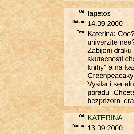
Od:
Iapetos
Datum:
14.09.2000
Text:
Katerina: Coo?
univerzite nee
Zabijeni draku 
skutecnosti c
knihy" a na ka
Greenpeacaky 
Vysilani seria
poradu „Chcet
bezprizorni dra
Od:
KATERINA
Datum:
13.09.2000