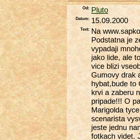
Od:
Pluto
Datum:
15.09.2000
Text:
Na www.sapkows
Podstatna je z
vypadaji mnohem
jako lide, ale
vice blizi vse
Gumovy drak a 
hybat,bude to 
krvi a zaberu 
pripade!!! O pa
Marigolda tyce
scenarista vys
jeste jednu nam
fotkach videt. 