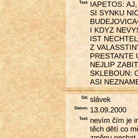
Text:
IAPETOS: AJ
SI SYNKU NI
BUDEJOVICAC
I KDYZ NEVY
IST NECHTEL
Z VALASSTINY
PRESTANTE 
NEJLIP ZABI
SKLEBOUN: O
ASI NEZNAME
Od:
slávek
Datum:
13.09.2000
Text:
nevím čím je i
těch dětí co mě
změnu nechat in