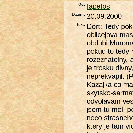
Od:
Iapetos
Datum:
20.09.2000
Text:
Dort: Tedy pok
oblicejova mas
obdobi Muromac
pokud to tedy n
rozeznatelny, 
je trosku divn
neprekvapil. (P
Kazajka co ma
skytsko-sarmats
odvolavam ves
jsem tu mel, 
neco strasneho
ktery je tam v