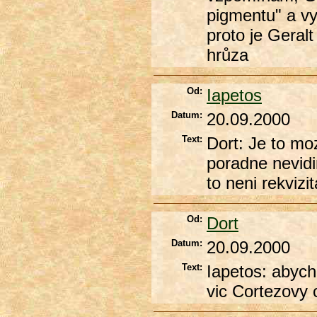
pigmentu" a vy
proto je Geral
hrůza
Od:
Iapetos
Datum:
20.09.2000
Text:
Dort: Je to moz
poradne nevidi
to neni rekvizi
Od:
Dort
Datum:
20.09.2000
Text:
Iapetos: abych
vic Cortezovy 