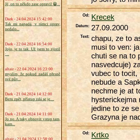
Jé, on to někdo zase opravil 😁...
Od:
Krecek
Dark - 24.04.2024 15:42:00
Tak mi napadá, v rámci oprav,
Datum:
27.09.2000
nedalo...
Text:
chapu, ze to a
Dark - 22.04.2024 16:54:00
musi to ven: j
Jojo, je to tak. Už jsem to zjistil
:...
chuti se na to
nasvedcuje) za
altair - 22.04.2024 16:23:00
vubec to tocit,
myslím, že pokud zadáš přesně
své pův...
nebude a Sapko
nechme je at t
Dark - 21.04.2024 14:12:00
hysterickejma
Beru zpět, přístup zdá se je....
jedine to ze se
Dark - 21.04.2024 14:11:00
Grazyna je nad
Jo no. A taky obnovit vstup tam,
kam...
Od:
Krtko
altair - 21.04.2024 12:58:00