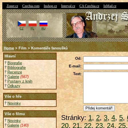
|
|
|
|
|
Zoner.cz
Czechia.com
Inshop.cz
Interval.cz
CA Czechia.cz
InMail.cz
CZ
PL
RU
Home
> Film > Komentáře fanoušků
Hlavní
Od:
Biografie
E-mail:
Bibliografie
Recenze
Text:
Galerie
(567)
Postavy z knih
Odkazy
Vše o hře
Novinky
Vše o filmu
Stránky:
1
,
2
,
3
,
4
,
5
,
Novinky
20
,
21
,
22
,
23
,
24
,
25
Galerie
(140)