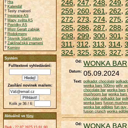
246
,
247
,
248
,
249
,
Hra
Kalendář
259
,
260
,
261
,
262
,
Testy znalostí
Inspirace AS
272
,
273
,
274
,
275
,
Mapy světa AS
Povídky AS
285
,
286
,
287
,
288
,
Mistr Geralt zabiják
Rodokmeny
298
,
299
,
300
,
301
,
Slovník Starší mluvy
311
,
312
,
313
,
314
,
Zaklínačská znamení
Komixy
324
,
325
,
326
,
327
,
Systém
Od:
WONKA BAR
Fulltextové vyhledávání:
Datum:
05.09.2024
Text:
polkadot chocolate
polkado
Zasílání novinek mailem:
wonka bars 500mg
willy 
chocolate bar
wonka bars
mushroom bar
wonka bars 
chocolate
polkadot bar
pol
wonka bars
fusion mushro
Kolik je 36 / 6:
wonka bar edibles
fun guy 
fusion crunch
wonka edibl
Aktuálně ve
fóru
Od:
WONKA BAR
Dark - 22.07.2025 15:01:00