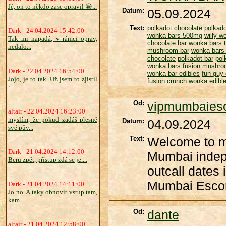
Jé, on to někdo zase opravil 😁...
Datum:
05.09.2024
Text:
polkadot chocolate
polkado
Dark - 24.04.2024 15:42:00
wonka bars 500mg
willy 
Tak mi napadá, v rámci oprav,
chocolate bar
wonka bars
nedalo...
mushroom bar
wonka bars 
chocolate
polkadot bar
pol
wonka bars
fusion mushro
Dark - 22.04.2024 16:54:00
wonka bar edibles
fun guy 
Jojo, je to tak. Už jsem to zjistil
fusion crunch
wonka edibl
:...
Od:
vipmumbaiesc
altair - 22.04.2024 16:23:00
myslím, že pokud zadáš přesně
Datum:
04.09.2024
své pův...
Text:
Welcome to my
Dark - 21.04.2024 14:12:00
Mumbai indepe
Beru zpět, přístup zdá se je....
outcall dates
Mumbai Esco
Dark - 21.04.2024 14:11:00
Jo no. A taky obnovit vstup tam,
kam...
Od:
dante
altair - 21.04.2024 12:58:00