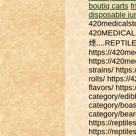
boutiq carts
f
disposable
ju
420medicalsto
420MEDIC
煙....REPT
https://420me
https://420me
strains/ http
rolls/ https:/
flavors/ http
category/edibl
category/boas/
category/bea
https://repti
https://reptil