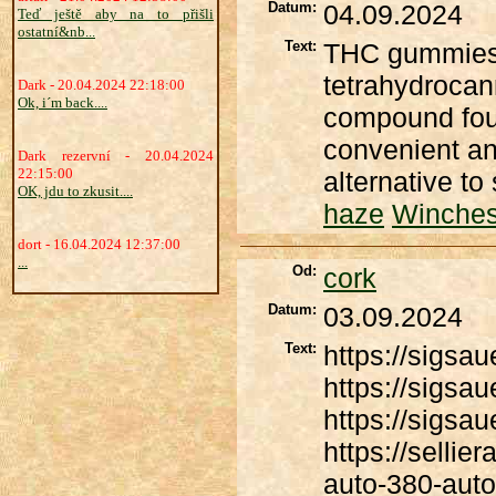
Datum:
04.09.2024
Teď ještě aby na to přišli
ostatní&nb...
Text:
THC gummies a
tetrahydrocan
Dark - 20.04.2024 22:18:00
Ok, i´m back....
compound fou
convenient an
Dark rezervní - 20.04.2024
22:15:00
alternative t
OK, jdu to zkusit....
haze
Winches
dort - 16.04.2024 12:37:00
...
Od:
cork
Datum:
03.09.2024
Text:
https://sigsau
https://sigsa
https://sigsa
https://sellie
auto-380-auto