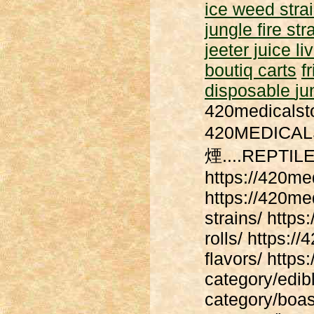
ice weed stra
jungle fire str
jeeter juice li
boutiq carts
f
disposable
ju
420medicalsto
420MEDIC
煙....REPT
https://420me
https://420me
strains/ http
rolls/ https:/
flavors/ http
category/edibl
category/boas/