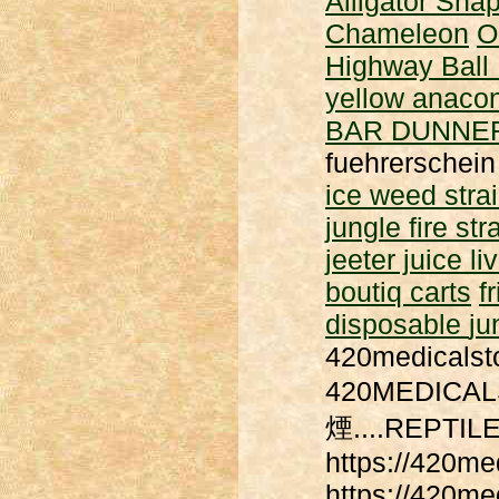
Alligator Snap
Chameleon
O
Highway Ball
yellow anacon
BAR DUNNE
fuehrerschei
ice weed stra
jungle fire str
jeeter juice li
boutiq carts
f
disposable
ju
420medicalsto
420MEDIC
煙....REPT
https://420me
https://420me