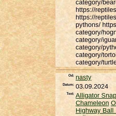
category/bea
https://repti
https://reptil
pythons/ https
category/hogn
category/iguan
category/pytho
category/torto
category/turtl
Od:
nasty
Datum:
03.09.2024
Text:
Alligator Snap
Chameleon
O
Highway Ball