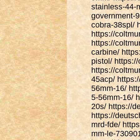
stainless-44-
government-9m
cobra-38spl/ 
https://coltm
https://coltm
carbine/ http
pistol/ https:
https://coltm
45acp/ https:
56mm-16/ http
5-56mm-16/ ht
20s/ https://
https://deuts
mrd-fde/ http
mm-le-730901