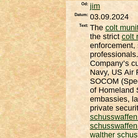
Od:
jim
Datum:
03.09.2024
Text:
The
colt muni
the strict
colt
enforcement, 
professional
Company’s cu
Navy, US Air
SOCOM (Speci
of Homeland S
embassies, la
private secur
schusswaffe
schusswaffe
walther schu