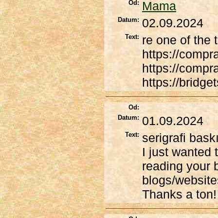
Od:
Mama
Datum:
02.09.2024
Text:
re one of the 
https://compr
https://compr
https://bridg
Od:
Datum:
01.09.2024
Text:
serigrafi bas
I just wanted 
reading your 
blogs/website
Thanks a ton!