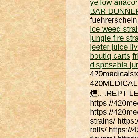
yellow anacon
BAR DUNNE
fuehrerschei
ice weed stra
jungle fire str
jeeter juice li
boutiq carts
f
disposable
ju
420medicalsto
420MEDIC
煙....REPT
https://420me
https://420me
strains/ http
rolls/ https:/