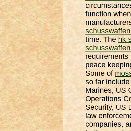
circumstances
function whe
manufacturers
schusswaffe
time. The
hk 
schusswaffe
requirements o
peace keepi
Some of
moss
so far includ
Marines, US 
Operations C
Security, US 
law enforcemen
companies, an