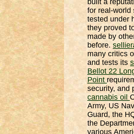
built a reputa
for real-world
tested under 
they proved t
made by other
before.
selli
many critics 
and tests its
s
Bellot 22 Lon
Point
requirem
security, and
cannabis oil
C
Army, US Nav
Guard, the H
the Departmen
various Amer