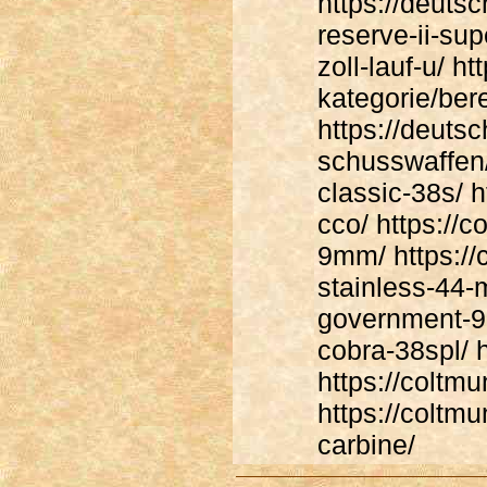
https://deuts
reserve-ii-su
zoll-lauf-u/ h
kategorie/ber
https://deuts
schusswaffen/
classic-38s/ h
cco/ https://
9mm/ https://
stainless-44-
government-9m
cobra-38spl/ 
https://coltm
https://coltm
carbine/