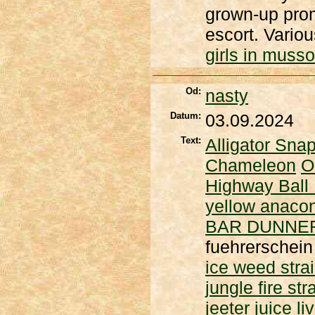
grown-up prom
escort. Vario
girls in musso
Od:
nasty
Datum:
03.09.2024
Text:
Alligator Snap
Chameleon
O
Highway Ball
yellow anacon
BAR DUNNE
fuehrerschei
ice weed stra
jungle fire str
jeeter juice li