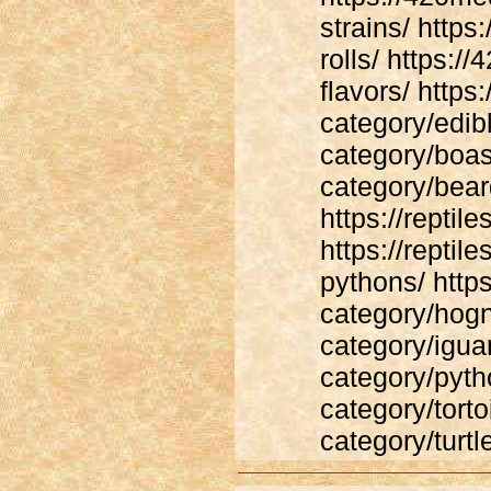
strains/ http
rolls/ https:/
flavors/ http
category/edibl
category/boas/
category/bea
https://repti
https://reptil
pythons/ https
category/hogn
category/iguan
category/pytho
category/torto
category/turtl