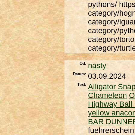
pythons/ https
category/hogn
category/iguan
category/pytho
category/torto
category/turtl
Od:
nasty
Datum:
03.09.2024
Text:
Alligator Snap
Chameleon
O
Highway Ball
yellow anacon
BAR DUNNE
fuehrerschei