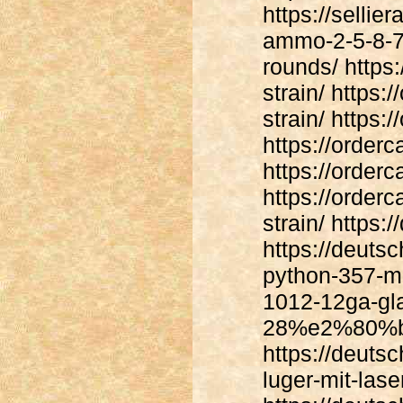
https://sellie
ammo-2-5-8-7
rounds/ https
strain/ https
strain/ https
https://order
https://order
https://order
strain/ https
https://deuts
python-357-ma
1012-12ga-gl
28%e2%80%b3-
https://deuts
luger-mit-lase