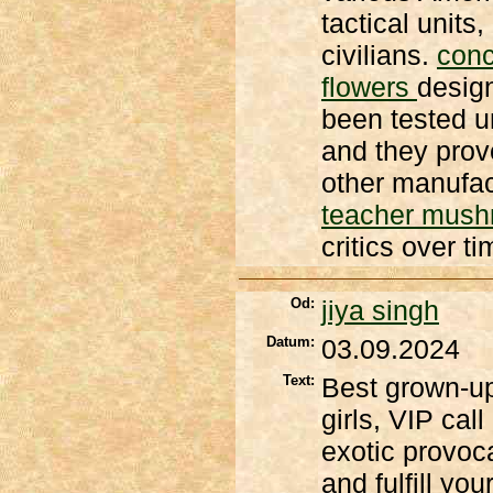
tactical unit
civilians.
conc
flowers
design
been tested u
and they prov
other manufac
teacher mus
critics over ti
Od:
jiya singh
Datum:
03.09.2024
Text:
Best grown-up
girls, VIP cal
exotic provoc
and fulfill yo