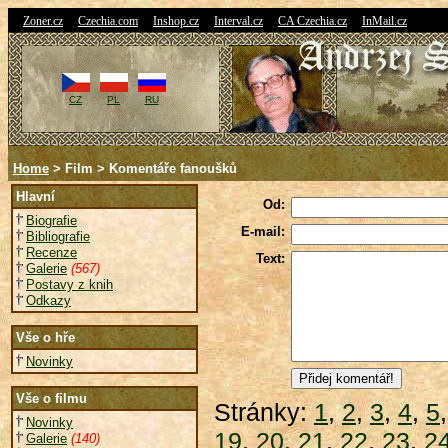
|
|
|
|
|
Zoner.cz
Czechia.com
Inshop.cz
Interval.cz
CA Czechia.cz
InMail.cz
CZ
PL
RU
Home
> Film > Komentáře fanoušků
Hlavní
Od:
Biografie
E-mail:
Bibliografie
Recenze
Text:
Galerie
(567)
Postavy z knih
Odkazy
Vše o hře
Novinky
Vše o filmu
Stránky:
1
,
2
,
3
,
4
,
5
Novinky
19
,
20
,
21
,
22
,
23
,
2
Galerie
(140)