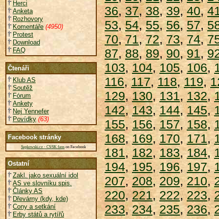
Herci
36
,
37
,
38
,
39
,
40
,
4
Anketa
Rozhovory
53
,
54
,
55
,
56
,
57
,
5
Komentáře
(4950)
Protest
70
,
71
,
72
,
73
,
74
,
7
Download
FAQ
87
,
88
,
89
,
90
,
91
,
9
103
,
104
,
105
,
106
,
Čtenáři
116
,
117
,
118
,
119
,
1
Klub AS
Soutěž
129
,
130
,
131
,
132
,
Fórum
Ankety
142
,
143
,
144
,
145
,
Nej Yennefer
Povídky
(63)
155
,
156
,
157
,
158
,
168
,
169
,
170
,
171
,
Facebook stránky
Sapkowski.cz - CS/SK fans
on Facebook
181
,
182
,
183
,
184
,
Ostatní
194
,
195
,
196
,
197
,
Zakl. jako sexuální idol
207
,
208
,
209
,
210
,
AS ve slovníku spis.
Články AS
220
,
221
,
222
,
223
,
Dřevárny (kdy, kde)
233
,
234
,
235
,
236
,
Cony a setkání
Erby států a rytířů