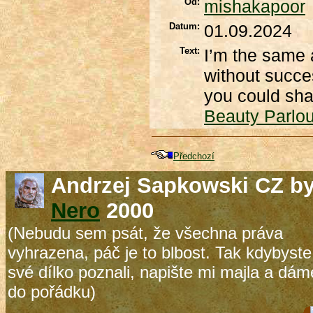
Od:
mishakapoor
Datum:
01.09.2024
Text:
I’m the same 
without succe
you could sha
Beauty Parlou
Předchozí
Andrzej Sapkowski CZ b
Nero
2000
(Nebudu sem psát, že všechna práva
vyhrazena, páč je to blbost. Tak kdybyste
své dílko poznali, napište mi majla a dám
do pořádku)