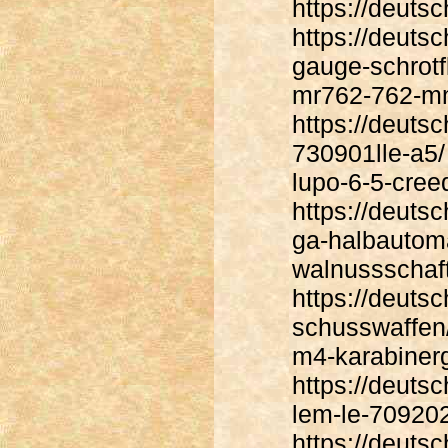
https://deuts
https://deuts
gauge-schrotf
mr762-762-m
https://deuts
730901lle-a5/
lupo-6-5-cree
https://deuts
ga-halbautoma
walnussschaft
https://deuts
schusswaffen/
m4-karabiner
https://deut
lem-le-709202
https://deuts