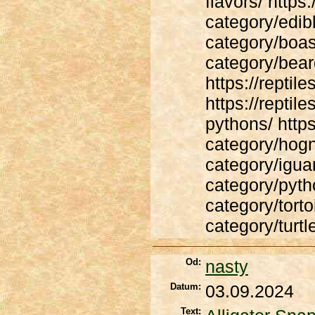
flavors/ http
category/edibl
category/boas/
category/bea
https://repti
https://reptil
pythons/ https
category/hogn
category/iguan
category/pytho
category/torto
category/turtl
Od:
nasty
Datum:
03.09.2024
Text: