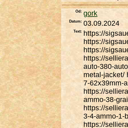
Od:
gork
Datum:
03.09.2024
Text:
https://sigsau
https://sigsa
https://sigsa
https://sellie
auto-380-auto
metal-jacket/ 
7-62x39mm-am
https://sellie
ammo-38-grain
https://sellie
3-4-ammo-1-bu
https://selli