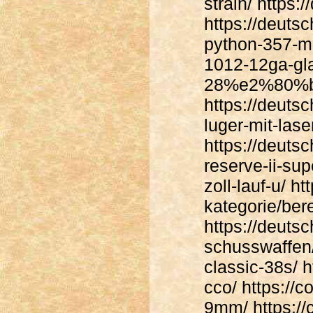
strain/ https
https://deuts
python-357-ma
1012-12ga-gl
28%e2%80%b3-
https://deuts
luger-mit-lase
https://deuts
reserve-ii-su
zoll-lauf-u/ h
kategorie/ber
https://deuts
schusswaffen/
classic-38s/ h
cco/ https://
9mm/ https://