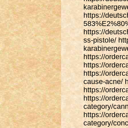
karabinergew
https://deut
583%E2%80%
https://deuts
ss-pistole/ h
karabinergew
https://order
https://order
https://orde
cause-acne/ 
https://order
https://order
category/cann
https://order
category/conc