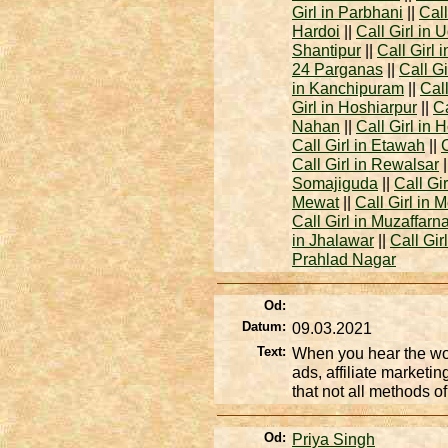
Girl in Parbhani
||
Call
Hardoi
||
Call Girl in U
Shantipur
||
Call Girl
24 Parganas
||
Call G
in Kanchipuram
||
Call
Girl in Hoshiarpur
||
Ca
Nahan
||
Call Girl in H
Call Girl in Etawah
||
Call Girl in Rewalsar
|
Somajiguda
||
Call Gi
Mewat
||
Call Girl in M
Call Girl in Muzaffarn
in Jhalawar
||
Call Girl
Prahlad Nagar
Od:
Datum:
09.03.2021
Text:
When you hear the wor
ads, affiliate marketi
that not all methods 
Od:
Priya Singh