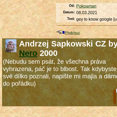
Od:
Pokoaman
Datum:
08.03.2021
Text:
gey to know
google
[u
Předchozí
Andrzej Sapkowski CZ b
Nero
2000
(Nebudu sem psát, že všechna práva
vyhrazena, páč je to blbost. Tak kdybyste
své dílko poznali, napište mi majla a dám
do pořádku)