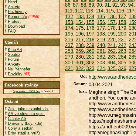
Herci
86
,
87
,
88
,
89
,
90
,
91
,
92
,
93
,
94
,
Anketa
111
,
112
,
113
,
114
,
115
,
116
,
117
Rozhovory
132
,
133
,
134
,
135
,
136
,
137
,
13
Komentáře
(4956)
Protest
153
,
154
,
155
,
156
,
157
,
158
,
15
Download
174
,
175
,
176
,
177
,
178
,
179
,
18
FAQ
195
,
196
,
197
,
198
,
199
,
200
,
20
216
,
217
,
218
,
219
,
220
,
221
,
22
Čtenáři
237
,
238
,
239
,
240
,
241
,
242
,
24
Klub AS
258
,
259
,
260
,
261
,
262
,
263
,
26
Soutěž
279
,
280
,
281
,
282
,
283
,
284
,
28
Fórum
300
,
301
,
302
,
303
,
304
,
305
,
30
Ankety
321
,
322
,
323
,
324
,
325
,
326
,
32
Nej Yennefer
Povídky
(63)
Od:
http://www.andheriesco
Datum:
03.04.2021
Facebook stránky
Text:
Meghna singh The Beaut
Sapkowski.cz - CS/SK fans
on Facebook
andheri, You come and
Ostatní
http://www.andheriesco
Zakl. jako sexuální idol
http://www.andheriesco
AS ve slovníku spis.
http://www.meghnasin
Články AS
https://meghnasharma
Dřevárny (kdy, kde)
https://andheri6009.
Cony a setkání
http://meghnasingh1.e
Erby států a rytířů