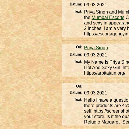
Datum:
09.03.2021
Text:
Priya Singh and Mumba
the
Mumbai Escorts
Ca
and sexy in appearance
2 inches. I am a very
https://escortagency
Od:
Priya Singh
Datum:
09.03.2021
Text:
My Name Is Priya Sin
Hot And Sexy Girl. ht
https://arpitajain.org/
Od:
Datum:
09.03.2021
Text:
Hello I have a question
there products are 45
self. https://screensh
your store. Is it the 
Refugio Margaret "Se