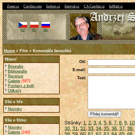
|
|
|
|
|
Zoner.cz
Czechia.com
Inshop.cz
Interval.cz
CA Czechia.cz
InMail.cz
CZ
PL
RU
Home
> Film > Komentáře fanoušků
Hlavní
Od:
Biografie
E-mail:
Bibliografie
Recenze
Text:
Galerie
(567)
Postavy z knih
Odkazy
Vše o hře
Novinky
Vše o filmu
Stránky:
1
,
2
,
3
,
4
,
5
,
6
,
7
,
8
,
9
,
10
Novinky
30
,
31
,
32
,
33
,
34
,
35
,
36
,
37
,
38
,
Galerie
(140)
58
,
59
,
60
,
61
,
62
,
63
,
64
,
65
,
66
,