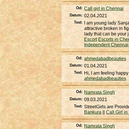
Od:
Call girl in Chennai
Datum:
02.04.2021
Text:
I am young lady Sanj
attractive broken in f
lady that can be your
Escort
Escorts in Che
Independent Chennai
Od:
ahmedabadbeauties
Datum:
01.04.2021
Text:
Hi, I am feeling happy
ahmedabadbeauties
Od:
Namrata Singh
Datum:
09.03.2021
Text:
StreetGirls are Provid
Bankura
||
Call Girl 
Od:
Namrata Singh