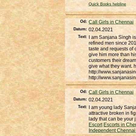
Quick Books helpline
Od:
Call Girls in Chennai
Datum:
02.04.2021
Text:
I am Sanjana Singh is
refined men since 201
taste and requests of
give him more than hi
customers their dream
give what they want. 
http://www.sanjanasing
http://www.sanjanasing
Od:
Call Girls in Chennai
Datum:
02.04.2021
Text:
I am young lady Sanj
attractive broken in f
lady that can be your
Escort
Escorts in Che
Independent Chennai