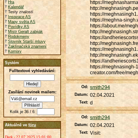
https://meghnasharma
Hra
Kalendář
http://meghnasingh.pe
Testy znalostí
https://meghnasingh1
Inspirace AS
https://meghna-singh
Mapy světa AS
https://about.me/megh
Povídky AS
http://meghnasingh.str
Mistr Geralt zabiják
Rodokmeny
https://andheriescort
Slovník Starší mluvy
http://meghnasingh.fr
Zaklínačská znamení
https://meghnasingh1.
Komixy
http://meghnasingh.ek
https://andheriescort
Systém
https://meghnasingh-1
Fulltextové vyhledávání:
creator.com/free/me
Od:
smith294
Zasílání novinek mailem:
Datum:
02.04.2021
Text:
d
Kolik je 36 / 6:
Od:
smith294
Datum:
02.04.2021
Aktuálně ve
fóru
Text:
Visit:
Dark - 22.07.2025 15:01:00