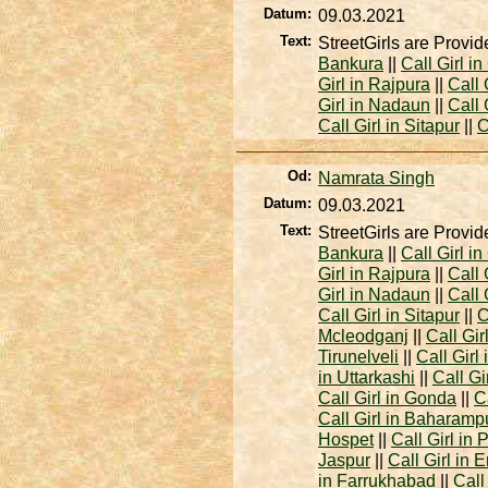
Datum:
09.03.2021
Text:
StreetGirls are Provid
Bankura
||
Call Girl 
Girl in Rajpura
||
Call 
Girl in Nadaun
||
Call 
Call Girl in Sitapur
||
C
Od:
Namrata Singh
Datum:
09.03.2021
Text:
StreetGirls are Provid
Bankura
||
Call Girl 
Girl in Rajpura
||
Call 
Girl in Nadaun
||
Call 
Call Girl in Sitapur
||
C
Mcleodganj
||
Call Gir
Tirunelveli
||
Call Girl
in Uttarkashi
||
Call Gi
Call Girl in Gonda
||
C
Call Girl in Baharamp
Hospet
||
Call Girl in 
Jaspur
||
Call Girl in
in Farrukhabad
||
Call