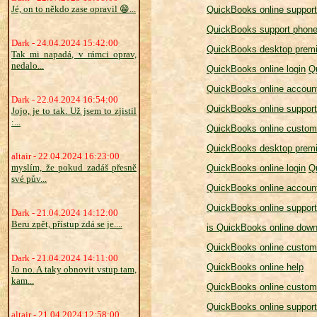
Jé, on to někdo zase opravil 😁...
QuickBooks online support
QuickBooks support phon
Dark - 24.04.2024 15:42:00
QuickBooks desktop premi
Tak mi napadá, v rámci oprav,
nedalo...
QuickBooks online login
Q
QuickBooks online account
Dark - 22.04.2024 16:54:00
QuickBooks online support
Jojo, je to tak. Už jsem to zjistil
:...
QuickBooks online custom
QuickBooks desktop premi
altair - 22.04.2024 16:23:00
myslím, že pokud zadáš přesně
QuickBooks online login
Q
své pův...
QuickBooks online account
QuickBooks online support
Dark - 21.04.2024 14:12:00
Beru zpět, přístup zdá se je....
is QuickBooks online dow
QuickBooks online custom
Dark - 21.04.2024 14:11:00
QuickBooks online help
Jo no. A taky obnovit vstup tam,
kam...
QuickBooks online custom
QuickBooks online suppor
altair - 21.04.2024 12:58:00