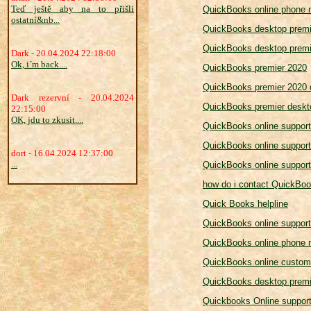
Teď ještě aby na to přišli
QuickBooks online phone 
ostatní&nb...
QuickBooks desktop premi
QuickBooks desktop premi
Dark - 20.04.2024 22:18:00
Ok, i´m back....
QuickBooks premier 2020
QuickBooks premier 2020 
Dark rezervní - 20.04.2024
QuickBooks premier deskt
22:15:00
OK, jdu to zkusit....
QuickBooks online support
QuickBooks online suppor
dort - 16.04.2024 12:37:00
...
QuickBooks online suppor
how do i contact QuickBoo
Quick Books helpline
QuickBooks online suppor
QuickBooks online phone 
QuickBooks online custom
QuickBooks desktop premi
Quickbooks Online suppor