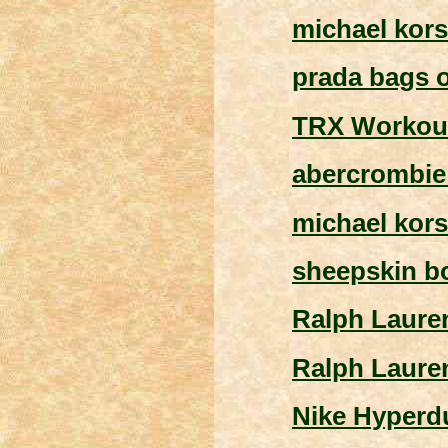
michael kors
prada bags o
TRX Workou
abercrombie 
michael kors
sheepskin b
Ralph Laure
Ralph Laure
Nike Hyperd