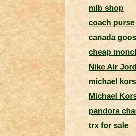
mlb shop
coach purse
canada goos
cheap moncle
Nike Air Jor
michael kors
Michael Kor
pandora ch
trx for sale