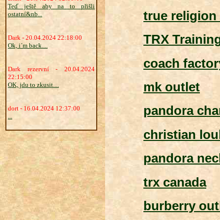
Teď ještě aby na to přišli
true religion
ostatní&nb...
TRX Training
Dark - 20.04.2024 22:18:00
Ok, i´m back....
coach factor
Dark rezervní - 20.04.2024
22:15:00
mk outlet
OK, jdu to zkusit....
pandora ch
dort - 16.04.2024 12:37:00
...
christian lo
pandora nec
trx canada
burberry out