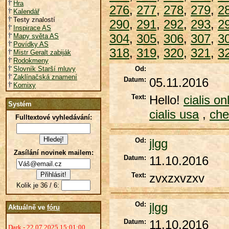
Hra
276
,
277
,
278
,
279
,
2
Kalendář
Testy znalostí
290
,
291
,
292
,
293
,
2
Inspirace AS
304
,
305
,
306
,
307
,
3
Mapy světa AS
Povídky AS
318
,
319
,
320
,
321
,
3
Mistr Geralt zabiják
Rodokmeny
Slovník Starší mluvy
Od:
Zaklínačská znamení
Datum:
05.11.2016
Komixy
Text:
Hello!
cialis o
Systém
cialis usa
,
che
Fulltextové vyhledávání:
Od:
jlgg
Zasílání novinek mailem:
Datum:
11.10.2016
Text:
zvxzxvzxv
Kolik je 36 / 6:
Od:
jlgg
Aktuálně ve
fóru
Datum:
11.10.2016
Dark - 22.07.2025 15:01:00