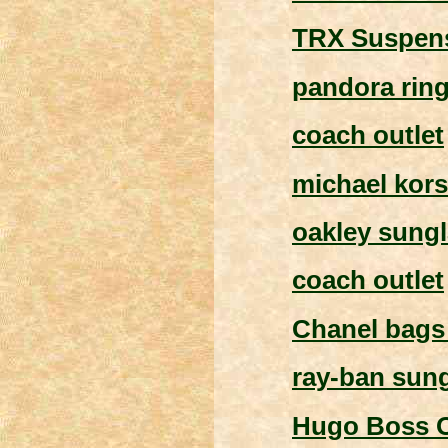
TRX Suspens
pandora rin
coach outlet
michael kors
oakley sung
coach outlet
Chanel bags
ray-ban sun
Hugo Boss O