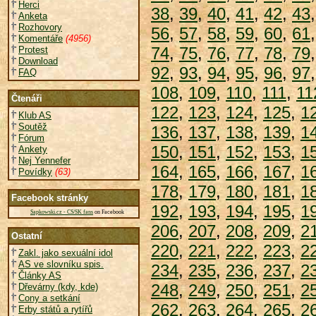
Herci
38
,
39
,
40
,
41
,
42
,
43
Anketa
Rozhovory
56
,
57
,
58
,
59
,
60
,
61
Komentáře
(4956)
74
,
75
,
76
,
77
,
78
,
79
Protest
Download
92
,
93
,
94
,
95
,
96
,
97
FAQ
108
,
109
,
110
,
111
,
11
Čtenáři
122
,
123
,
124
,
125
,
1
Klub AS
Soutěž
136
,
137
,
138
,
139
,
1
Fórum
150
,
151
,
152
,
153
,
1
Ankety
Nej Yennefer
164
,
165
,
166
,
167
,
1
Povídky
(63)
178
,
179
,
180
,
181
,
1
Facebook stránky
192
,
193
,
194
,
195
,
1
Sapkowski.cz - CS/SK fans
on Facebook
206
,
207
,
208
,
209
,
2
Ostatní
220
,
221
,
222
,
223
,
2
Zakl. jako sexuální idol
AS ve slovníku spis.
234
,
235
,
236
,
237
,
2
Články AS
248
,
249
,
250
,
251
,
2
Dřevárny (kdy, kde)
Cony a setkání
262
,
263
,
264
,
265
,
2
Erby států a rytířů