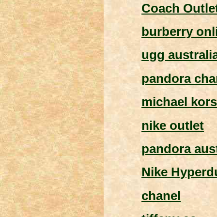
Coach Outle
burberry onl
ugg australi
pandora ch
michael kors
nike outlet
pandora aust
Nike Hyperd
chanel