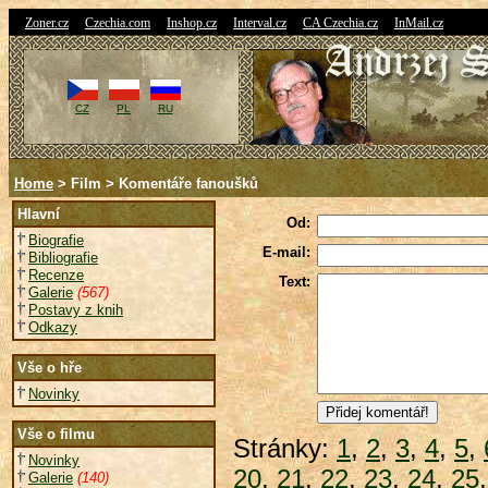
|
|
|
|
|
Zoner.cz
Czechia.com
Inshop.cz
Interval.cz
CA Czechia.cz
InMail.cz
CZ
PL
RU
Home
> Film > Komentáře fanoušků
Hlavní
Od:
Biografie
E-mail:
Bibliografie
Recenze
Text:
Galerie
(567)
Postavy z knih
Odkazy
Vše o hře
Novinky
Vše o filmu
Stránky:
1
,
2
,
3
,
4
,
5
,
Novinky
20
,
21
,
22
,
23
,
24
,
25
Galerie
(140)