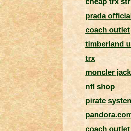
cheap trx st
prada official
coach outlet
timberland u
trx
moncler jack
nfl shop
pirate syste
pandora.co
coach outlet