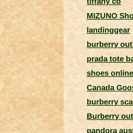
tiffany co
MIZUNO Sho
landinggear
burberry out
prada tote b
shoes onlin
Canada Goos
burberry sca
Burberry out
pandora aust