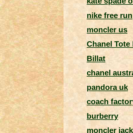
kate spade o
nike free run
moncler us
Chanel Tote
Billat
chanel austr
pandora uk
coach factor
burberry
moncler jack