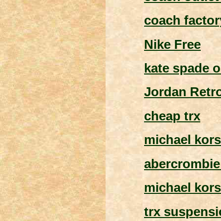
coach factor
Nike Free
kate spade o
Jordan Retr
cheap trx
michael kors
abercrombie 
michael kor
trx suspens