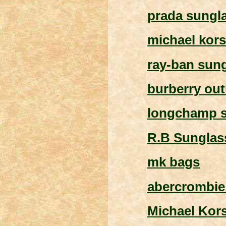
prada sungl
michael kors
ray-ban sun
burberry out
longchamp 
R.B Sunglas
mk bags
abercrombie 
Michael Kor