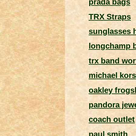
prada bags
TRX Straps
sunglasses 
longchamp 
trx band wo
michael kors
oakley frogs
pandora jewe
coach outlet
paul smith