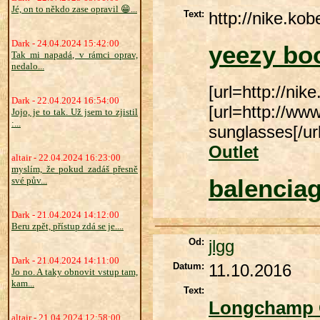
Jé, on to někdo zase opravil 😁...
Text:
http://nike.ko
Dark - 24.04.2024 15:42:00
yeezy bo
Tak mi napadá, v rámci oprav,
nedalo...
[url=http://nik
Dark - 22.04.2024 16:54:00
[url=http://w
Jojo, je to tak. Už jsem to zjistil
:...
sunglasses[/ur
Outlet
altair - 22.04.2024 16:23:00
myslím, že pokud zadáš přesně
balencia
své pův...
Dark - 21.04.2024 14:12:00
Beru zpět, přístup zdá se je....
Od:
jlgg
Dark - 21.04.2024 14:11:00
Datum:
11.10.2016
Jo no. A taky obnovit vstup tam,
kam...
Text:
Longchamp 
altair - 21.04.2024 12:58:00