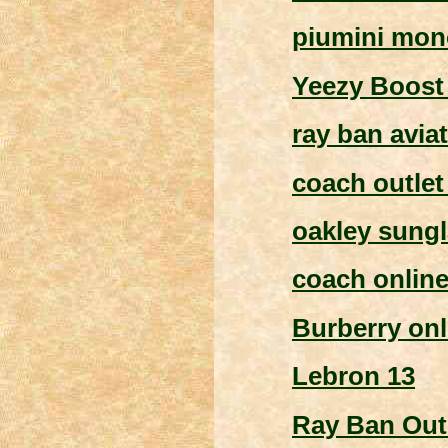
piumini monc
Yeezy Boost
ray ban avia
coach outlet
oakley sung
coach onlin
Burberry onl
Lebron 13
Ray Ban Out