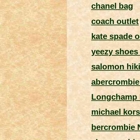
chanel bag
coach outlet
kate spade o
yeezy shoes
salomon hik
abercrombie
Longchamp 
michael kors
bercrombie 