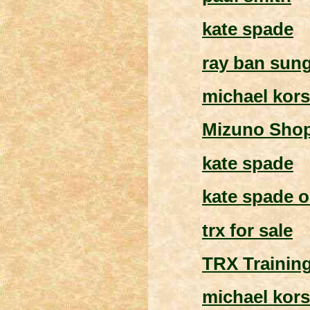
kate spade
ray ban sun
michael kor
Mizuno Sho
kate spade
kate spade o
trx for sale
TRX Trainin
michael kors