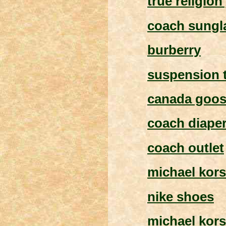
true religion
coach sungl
burberry
suspension t
canada goos
coach diape
coach outlet
michael kors
nike shoes
michael kors