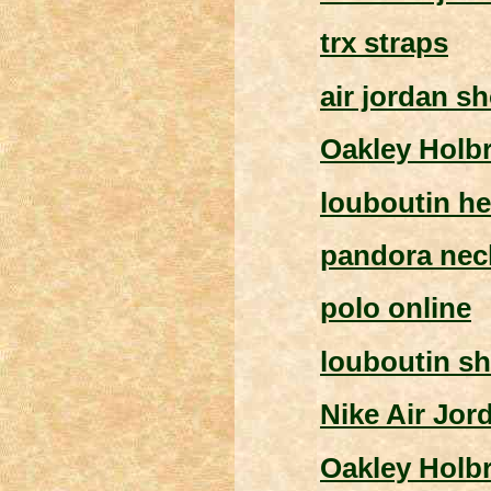
trx straps
air jordan s
Oakley Holb
louboutin he
pandora nec
polo online
louboutin s
Nike Air Jor
Oakley Holb