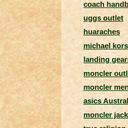
coach hand
uggs outlet
huaraches
michael kors
landing gear
moncler outl
moncler men
asics Austral
moncler jac