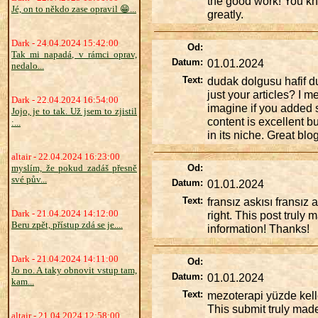
the good work! You kno
Jé, on to někdo zase opravil 😁...
greatly.
Dark - 24.04.2024 15:42:00
Od:
Tak mi napadá, v rámci oprav,
Datum:
01.01.2024
nedalo...
Text:
dudak dolgusu hafif d
just your articles? I 
Dark - 22.04.2024 16:54:00
imagine if you added 
Jojo, je to tak. Už jsem to zjistil
content is excellent b
:...
in its niche. Great blog
altair - 22.04.2024 16:23:00
myslím, že pokud zadáš přesně
Od:
své pův...
Datum:
01.01.2024
Text:
fransız askısı fransız
Dark - 21.04.2024 14:12:00
right. This post truly
Beru zpět, přístup zdá se je....
information! Thanks!
Dark - 21.04.2024 14:11:00
Od:
Jo no. A taky obnovit vstup tam,
Datum:
01.01.2024
kam...
Text:
mezoterapi yüzde kelle
This submit truly mad
altair - 21.04.2024 12:58:00