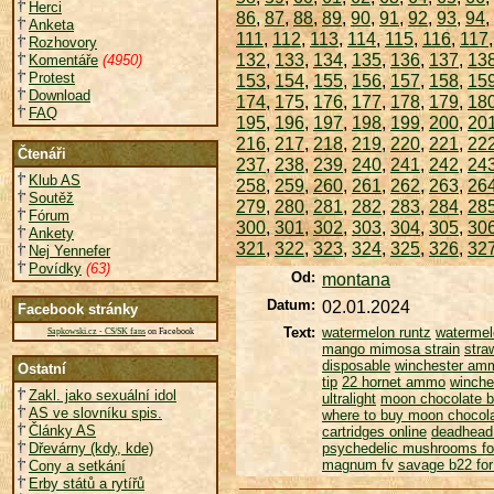
Herci
86
,
87
,
88
,
89
,
90
,
91
,
92
,
93
,
94
,
Anketa
111
,
112
,
113
,
114
,
115
,
116
,
117
Rozhovory
132
,
133
,
134
,
135
,
136
,
137
,
13
Komentáře
(4950)
Protest
153
,
154
,
155
,
156
,
157
,
158
,
15
Download
174
,
175
,
176
,
177
,
178
,
179
,
18
FAQ
195
,
196
,
197
,
198
,
199
,
200
,
20
216
,
217
,
218
,
219
,
220
,
221
,
22
Čtenáři
237
,
238
,
239
,
240
,
241
,
242
,
24
Klub AS
258
,
259
,
260
,
261
,
262
,
263
,
26
Soutěž
279
,
280
,
281
,
282
,
283
,
284
,
28
Fórum
300
,
301
,
302
,
303
,
304
,
305
,
30
Ankety
321
,
322
,
323
,
324
,
325
,
326
,
32
Nej Yennefer
Povídky
(63)
Od:
montana
Datum:
02.01.2024
Facebook stránky
Text:
watermelon runtz
watermelo
Sapkowski.cz - CS/SK fans
on Facebook
mango mimosa strain
stra
disposable
winchester am
Ostatní
tip
22 hornet ammo
winche
Zakl. jako sexuální idol
ultralight
moon chocolate 
AS ve slovníku spis.
where to buy moon chocola
Články AS
cartridges online
deadhead
Dřevárny (kdy, kde)
psychedelic mushrooms fo
magnum fv
savage b22 for
Cony a setkání
Erby států a rytířů