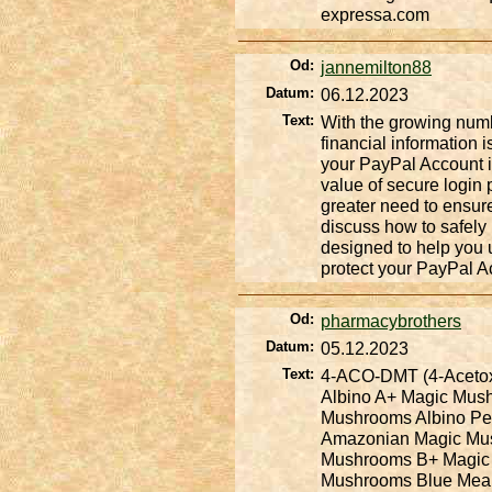
expressa.com
Od:
jannemilton88
Datum:
06.12.2023
Text:
With the growing numbe
financial information i
your PayPal Account i
value of secure login 
greater need to ensure 
discuss how to safely 
designed to help you 
protect your PayPal A
Od:
pharmacybrothers
Datum:
05.12.2023
Text:
4-ACO-DMT (4-Acetox
Albino A+ Magic Mu
Mushrooms
Albino P
Amazonian Magic M
Mushrooms
B+ Magi
Mushrooms
Blue Mea