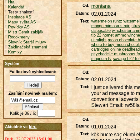
Hra
Od:
montana
Kalendář
Testy znalostí
Datum:
02.01.2024
Inspirace AS
Text:
watermelon runtz
watermelo
Mapy světa AS
mango mimosa strain
stra
Povídky AS
disposable
winchester am
Mistr Geralt zabiják
tip
22 hornet ammo
winche
Rodokmeny
ultralight
moon chocolate 
Slovník Starší mluvy
where to buy moon chocola
Zaklínačská znamení
cartridges online
deadhead
Komixy
psychedelic mushrooms fo
magnum fv
savage b22 for
Systém
Fulltextové vyhledávání:
Od:
Datum:
02.01.2024
Text:
I just delivered this 
your ad message to mill
Zasílání novinek mailem:
conventional advertis
Stewart Email: rw58l
Kolik je 36 / 6:
Od:
Datum:
01.01.2024
Aktuálně ve
fóru
Text:
kök hücre saç ekimi ek
Dark - 22.07.2025 15:01:00