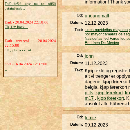
information! Thank yo
Teď ještě aby na to přišli
ostatní&nb...
Od:
unounomall
Dark - 20.04.2024 22:18:00
Datum:
12.12.2023
Ok, i´m back....
Text:
luces navideñas mayoreo
por mayor
camaras de seg
Navideñas led
Faros led p
Dark rezervní - 20.04.2024
En Línea De Mexico
22:15:00
OK, jdu to zkusit....
Od:
john
Datum:
11.12.2023
dort - 16.04.2024 12:37:00
...
Text:
Kjøp ekte og registrer
alt vi trenger er opply
dagene. kjøp førerkort 
belgia, kjøp førerkort
pills
.
kjøp førerkort
.
ko
m17
.
kjop forerkort
. 
absolut alle Führersc
Od:
tomie
Datum:
09.12.2023