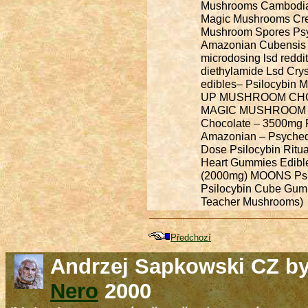
Mushrooms
Cambodi
Magic Mushrooms
Cr
Mushroom Spores
Ps
Amazonian Cubensi
microdosing lsd reddi
diethylamide
Lsd Cry
edibles– Psilocybin 
UP MUSHROOM CH
MAGIC MUSHROOM
Chocolate – 3500mg 
Amazonian – Psyched
Dose Psilocybin Ritu
Heart Gummies Edibl
(2000mg)
MOONS Psil
Psilocybin Cube Gu
Teacher Mushrooms)
Předchozí
Andrzej Sapkowski CZ b
Nero
2000