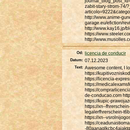
journal_blog_post_id
zabit-stary-strom-74/?_
articolo=9222&catego
http://www.anime-gun
garage.eu/efiction/r
http://www.kay16.jp/
https://www.steeler.c
http://www.musolles.
Od:
licencia de conducir
Datum:
07.12.2023
Text:
Awesome content, I lo
https://kupitivoznisk
https://licencia-expr
https://medicalexamsf
https://comprarlicenc
de-conducao.com https:
https://kupic-prawoja
https://xn--fhrerschei
legalerfhrerschein-t6
https://xn--vsrolnijo
https://ceadunastioma
-80aanaglkcbc4aiaktqm