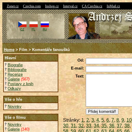
|
|
|
|
|
Zoner.cz
Czechia.com
Inshop.cz
Interval.cz
CA Czechia.cz
InMail.cz
CZ
PL
RU
Home
> Film > Komentáře fanoušků
Hlavní
Od:
Biografie
E-mail:
Bibliografie
Recenze
Text:
Galerie
(567)
Postavy z knih
Odkazy
Vše o hře
Novinky
Vše o filmu
Stránky:
1
,
2
,
3
,
4
,
5
,
6
,
7
,
8
,
9
,
10
Novinky
30
,
31
,
32
,
33
,
34
,
35
,
36
,
37
,
38
,
Galerie
(140)
58
,
59
,
60
,
61
,
62
,
63
,
64
,
65
,
66
,