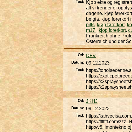
Text:
Kjøp ekte og registrer
alt vi trenger er opply
dagene. kjøp førerkort 
belgia, kjøp førerkort
pills
.
kjøp førerkort
.
ko
m17
.
kjop forerkort
.
c
Frankreich ohne Prüfu
Österreich und der Sc
Od:
DFV
Datum:
09.12.2023
Text:
https://tortoisecentre.
https://exoticpetbree
https://k2spraysheets
https://k2spraysheets
Od:
JKHJ
Datum:
09.12.2023
Text:
https://kahvecisa.com.
https://ftftftf.com/z
http://v5.limonteknolo