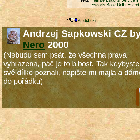
Text:
Female Escorts Service in
Escorts
Book Delhi Escort
Předchozí
Andrzej Sapkowski CZ b
Nero
2000
(Nebudu sem psát, že všechna práva
vyhrazena, páč je to blbost. Tak kdybyste
své dílko poznali, napište mi majla a dám
do pořádku)