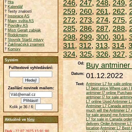
246
,
247
,
248
,
249
,
Hra
Kalendář
259
,
260
,
261
,
262
,
Testy znalostí
Inspirace AS
272
,
273
,
274
,
275
,
Mapy světa AS
Povídky AS
285
,
286
,
287
,
288
,
Mistr Geralt zabiják
Rodokmeny
298
,
299
,
300
,
301
,
Slovník Starší mluvy
311
,
312
,
313
,
314
,
Zaklínačská znamení
Komixy
324
,
325
,
326
,
327
,
Systém
Od:
Buy antminer 
Fulltextové vyhledávání:
Datum:
01.12.2022
Text:
Antminer L7 for sale onlin
Zasílání novinek mailem:
L7 best price
Where can I 
antminer l7 online
Purchas
antminer l7 for sale
antmine
L7 online
Used Antminer 
Antminer L7 Canada
antmin
Kolik je 36 / 6:
much will the Antminer L7
for sale around me
Antmine
L7 for sale in Canada
order
Aktuálně ve
fóru
delivery
Order Antminer L7
location
Antminer L7
Best 
Dark - 22.07.2025 15:01:00