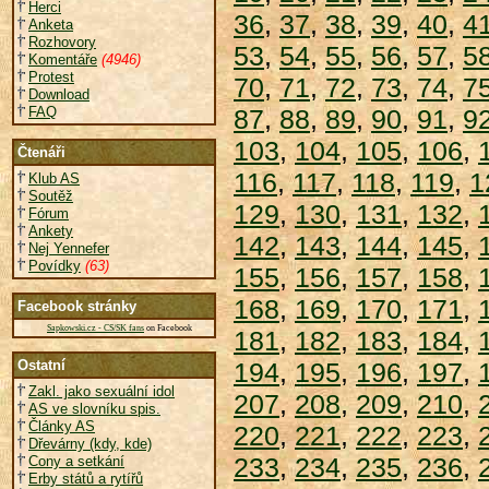
Herci
36
,
37
,
38
,
39
,
40
,
4
Anketa
Rozhovory
53
,
54
,
55
,
56
,
57
,
5
Komentáře
(4946)
Protest
70
,
71
,
72
,
73
,
74
,
7
Download
FAQ
87
,
88
,
89
,
90
,
91
,
9
103
,
104
,
105
,
106
,
Čtenáři
116
,
117
,
118
,
119
,
1
Klub AS
Soutěž
129
,
130
,
131
,
132
,
Fórum
Ankety
142
,
143
,
144
,
145
,
Nej Yennefer
Povídky
(63)
155
,
156
,
157
,
158
,
168
,
169
,
170
,
171
,
Facebook stránky
Sapkowski.cz - CS/SK fans
on Facebook
181
,
182
,
183
,
184
,
Ostatní
194
,
195
,
196
,
197
,
Zakl. jako sexuální idol
207
,
208
,
209
,
210
,
AS ve slovníku spis.
Články AS
220
,
221
,
222
,
223
,
Dřevárny (kdy, kde)
233
,
234
,
235
,
236
,
Cony a setkání
Erby států a rytířů