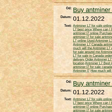
Od:
Buy antminer 
Datum:
01.12.2022
Text:
Antminer L7 for sale onlin
L7 best price
Where can I 
antminer l7 online
Purchas
antminer l7 for sale
antmine
L7 online
Used Antminer 
Antminer L7 Canada
antmin
much will the Antminer L7
for sale around me
Antmine
L7 for sale in Canada
order
delivery
Order Antminer L7
location
Antminer L7
Best 
antminer l7 for sale canad
Antminer l7
How much will 
Od:
Buy antminer 
Datum:
01.12.2022
Text:
Antminer L7 for sale onlin
L7 best price
Where can I 
antminer l7 online
Purchas
antminer l7 for sale
antmine