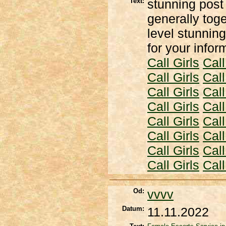
Text:
stunning post
generally toge
level stunning
for your info
Call Girls
Call
Call Girls
Call
Call Girls
Call
Call Girls
Call
Call Girls
Call
Call Girls
Call
Call Girls
Call
Call Girls
Call
Od:
vvvv
Datum:
11.11.2022