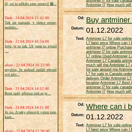
antminer l7 for sale canad
Jé, on to někdo zase opravil 😁...
Antminer l7
How much will 
Dark - 24.04.2024 15:42:00
Od:
Buy antminer 
Tak mi napadá, v rámci oprav,
nedalo...
Datum:
01.12.2022
Text:
Antminer L7 for sale onlin
Dark - 22.04.2024 16:54:00
L7 best price
Where can I 
Jojo, je to tak. Už jsem to zjistil
antminer l7 online
Purchas
:...
antminer l7 for sale
antmine
L7 online
Used Antminer 
Antminer L7 Canada
antmin
altair - 22.04.2024 16:23:00
much will the Antminer L7
for sale around me
Antmine
myslím, že pokud zadáš přesně
L7 for sale in Canada
order
své pův...
delivery
Order Antminer L7
location
Antminer L7
Best 
antminer l7 for sale canad
Dark - 21.04.2024 14:12:00
Antminer l7
How much will 
Beru zpět, přístup zdá se je....
Od:
Where can i b
Dark - 21.04.2024 14:11:00
Jo no. A taky obnovit vstup tam,
Datum:
01.12.2022
kam...
Text:
Antminer L7 for sale onlin
L7 best price
Where can I 
altair - 21.04.2024 12:58:00