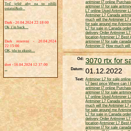
antminer l7 online
Purchas
Teď ještě aby na to přišli
antminer l7 for sale
antmine
ostatní&nb...
L7 online
Used Antminer 
Antminer L7 Canada
antmin
much will the Antminer L7
Dark - 20.04.2024 22:18:00
for sale around me
Antmine
Ok, i´m back....
L7 for sale in Canada
order
delivery
Order Antminer L7
location
Antminer L7
Best 
Dark rezervní - 20.04.2024
antminer l7 for sale canad
22:15:00
Antminer l7
How much will 
OK, jdu to zkusit....
Od:
3070 rtx for s
dort - 16.04.2024 12:37:00
Datum:
01.12.2022
...
Text:
Antminer L7 for sale onlin
L7 best price
Where can I 
antminer l7 online
Purchas
antminer l7 for sale
antmine
L7 online
Used Antminer 
Antminer L7 Canada
antmin
much will the Antminer L7
for sale around me
Antmine
L7 for sale in Canada
order
delivery
Order Antminer L7
location
Antminer L7
Best 
antminer l7 for sale canad