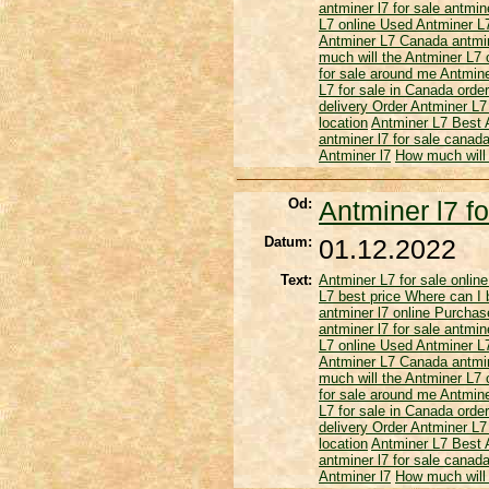
antminer l7 for sale
antmine
L7 online
Used Antminer 
Antminer L7 Canada
antmin
much will the Antminer L7
for sale around me
Antmine
L7 for sale in Canada
order
delivery
Order Antminer L7
location
Antminer L7
Best 
antminer l7 for sale canad
Antminer l7
How much will 
Od:
Antminer l7 fo
Datum:
01.12.2022
Text:
Antminer L7 for sale onlin
L7 best price
Where can I 
antminer l7 online
Purchas
antminer l7 for sale
antmine
L7 online
Used Antminer 
Antminer L7 Canada
antmin
much will the Antminer L7
for sale around me
Antmine
L7 for sale in Canada
order
delivery
Order Antminer L7
location
Antminer L7
Best 
antminer l7 for sale canad
Antminer l7
How much will 