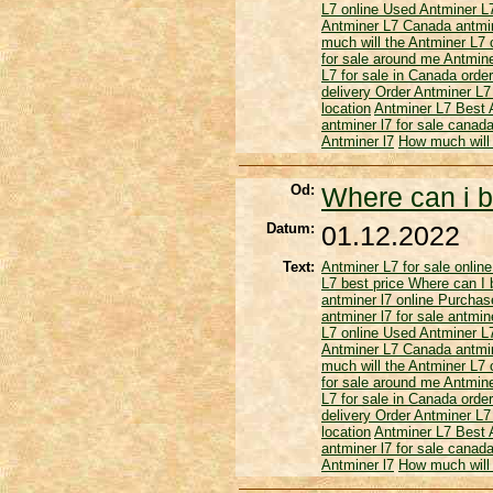
L7 online
Used Antminer 
Antminer L7 Canada
antmin
much will the Antminer L7
for sale around me
Antmine
L7 for sale in Canada
order
delivery
Order Antminer L7
location
Antminer L7
Best 
antminer l7 for sale canad
Antminer l7
How much will 
Od:
Where can i b
Datum:
01.12.2022
Text:
Antminer L7 for sale onlin
L7 best price
Where can I 
antminer l7 online
Purchas
antminer l7 for sale
antmine
L7 online
Used Antminer 
Antminer L7 Canada
antmin
much will the Antminer L7
for sale around me
Antmine
L7 for sale in Canada
order
delivery
Order Antminer L7
location
Antminer L7
Best 
antminer l7 for sale canad
Antminer l7
How much will 