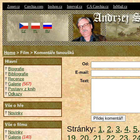
|
|
|
|
|
Zoner.cz
Czechia.com
Inshop.cz
Interval.cz
CA Czechia.cz
InMail.cz
CZ
PL
RU
Home
> Film > Komentáře fanoušků
Hlavní
Od:
Biografie
E-mail:
Bibliografie
Recenze
Text:
Galerie
(567)
Postavy z knih
Odkazy
Vše o hře
Novinky
Vše o filmu
Stránky:
1
,
2
,
3
,
4
,
5
Novinky
19
,
20
,
21
,
22
,
23
,
2
Galerie
(140)