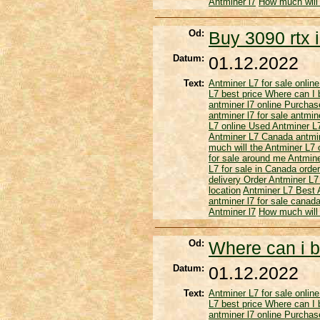
Antminer l7
How much will 
Od:
Buy 3090 rtx 
Datum:
01.12.2022
Text:
Antminer L7 for sale onlin
L7 best price
Where can I 
antminer l7 online
Purchas
antminer l7 for sale
antmine
L7 online
Used Antminer 
Antminer L7 Canada
antmin
much will the Antminer L7
for sale around me
Antmine
L7 for sale in Canada
order
delivery
Order Antminer L7
location
Antminer L7
Best 
antminer l7 for sale canad
Antminer l7
How much will 
Od:
Where can i b
Datum:
01.12.2022
Text:
Antminer L7 for sale onlin
L7 best price
Where can I 
antminer l7 online
Purchas