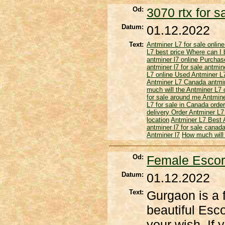
Od:
3070 rtx for s
Datum:
01.12.2022
Text:
Antminer L7 for sale onlin
L7 best price
Where can I 
antminer l7 online
Purchas
antminer l7 for sale
antmine
L7 online
Used Antminer 
Antminer L7 Canada
antmin
much will the Antminer L7
for sale around me
Antmine
L7 for sale in Canada
order
delivery
Order Antminer L7
location
Antminer L7
Best 
antminer l7 for sale canad
Antminer l7
How much will 
Od:
Female Escor
Datum:
01.12.2022
Text:
Gurgaon is a 
beautiful Escor
your wish. If 