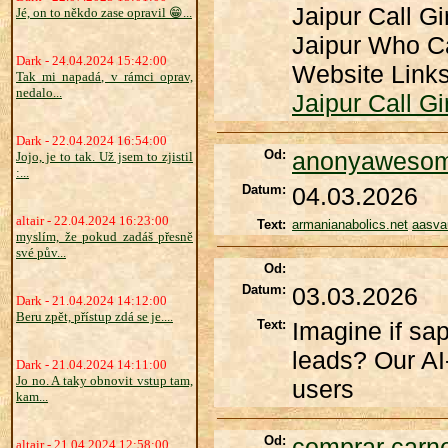
Jaipur Call Gi
Jé, on to někdo zase opravil 😁...
Jaipur Who C
Dark - 24.04.2024 15:42:00
Website Link
Tak mi napadá, v rámci oprav,
nedalo...
Jaipur Call Gi
Dark - 22.04.2024 16:54:00
Od:
anonyaweso
Jojo, je to tak. Už jsem to zjistil
:...
Datum:
04.03.2026
altair - 22.04.2024 16:23:00
Text:
armanianabolics.net
aasva
myslím, že pokud zadáš přesně
své pův...
Od:
Datum:
03.03.2026
Dark - 21.04.2024 14:12:00
Beru zpět, přístup zdá se je....
Text:
Imagine if sap
leads? Our AI
Dark - 21.04.2024 14:11:00
Jo no. A taky obnovit vstup tam,
users
kam...
Od:
comprar carne
altair - 21.04.2024 12:58:00