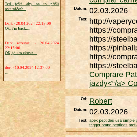
Teď ještě aby na to přišli
Datum:
02.03.2026
ostatní&nb...
Text:
http://vapery
Dark - 20.04.2024 22:18:00
https://compr
Ok, i´m back....
https://steel
Dark rezervní - 20.04.2024
https://pinba
22:15:00
OK, jdu to zkusit....
https://compr
https://steel
dort - 16.04.2024 12:37:00
...
Comprare Pat
jazdy<“/a>
Co
Od:
Robert
Datum:
02.03.2026
Text:
apex peptides usa
simple 
trigger brand peptides
arct