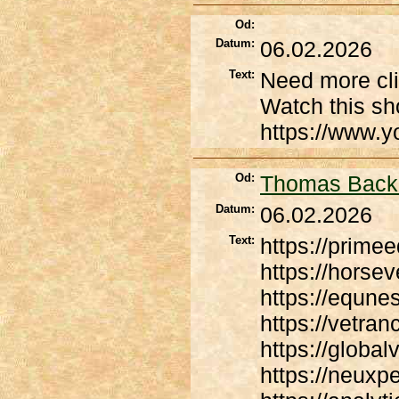
Od:
Datum:
06.02.2026
Text:
Need more cl
Watch this sho
https://www.
Od:
Thomas Backl
Datum:
06.02.2026
Text:
https://prim
https://horse
https://equne
https://vetra
https://globa
https://neuxp