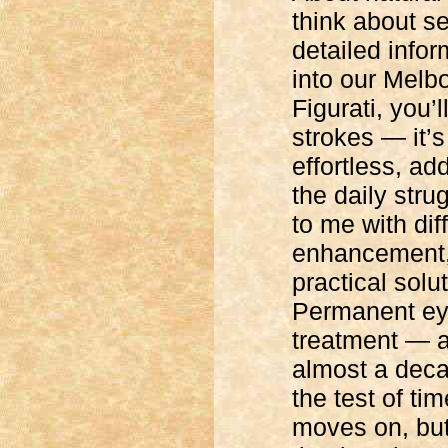
think about s
detailed info
into our Melb
Figurati, you’
strokes — it’s
effortless, a
the daily str
to me with dif
enhancement,
practical solu
Permanent eye
treatment — a
almost a deca
the test of t
moves on, but