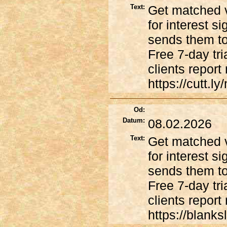
Text:
Get matched v
for interest s
sends them to
Free 7-day tr
clients report
https://cutt.l
Od:
Datum:
08.02.2026
Text:
Get matched v
for interest s
sends them to
Free 7-day tr
clients report
https://blanks