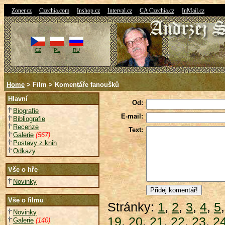
|
|
|
|
|
Zoner.cz
Czechia.com
Inshop.cz
Interval.cz
CA Czechia.cz
InMail.cz
CZ
PL
RU
Home
> Film > Komentáře fanoušků
Hlavní
Od:
Biografie
E-mail:
Bibliografie
Recenze
Text:
Galerie
(567)
Postavy z knih
Odkazy
Vše o hře
Novinky
Vše o filmu
Stránky:
1
,
2
,
3
,
4
,
5
Novinky
19
,
20
,
21
,
22
,
23
,
2
Galerie
(140)