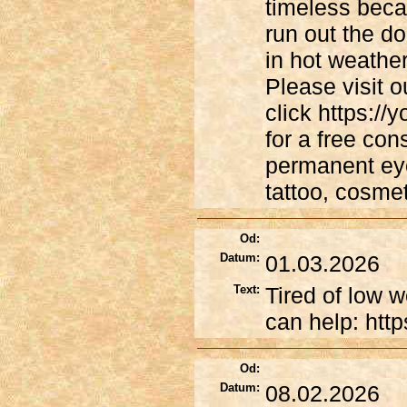
timeless beca
run out the d
in hot weather
Please visit o
click https:/
for a free co
permanent eye
tattoo, cosmet
Od:
Datum:
01.03.2026
Text:
Tired of low w
can help: ht
Od:
Datum:
08.02.2026