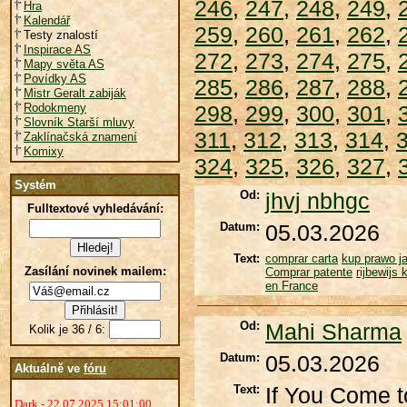
246
,
247
,
248
,
249
,
Hra
Kalendář
259
,
260
,
261
,
262
,
Testy znalostí
Inspirace AS
272
,
273
,
274
,
275
,
Mapy světa AS
Povídky AS
285
,
286
,
287
,
288
,
Mistr Geralt zabiják
Rodokmeny
298
,
299
,
300
,
301
,
Slovník Starší mluvy
311
,
312
,
313
,
314
,
Zaklínačská znamení
Komixy
324
,
325
,
326
,
327
,
Systém
Od:
jhvj nbhgc
Fulltextové vyhledávání:
Datum:
05.03.2026
Text:
comprar carta
kup prawo j
Zasílání novinek mailem:
Comprar patente
rijbewijs 
en France
Od:
Mahi Sharma
Kolik je 36 / 6:
Datum:
05.03.2026
Aktuálně ve
fóru
Text:
If You Come t
Dark - 22.07.2025 15:01:00