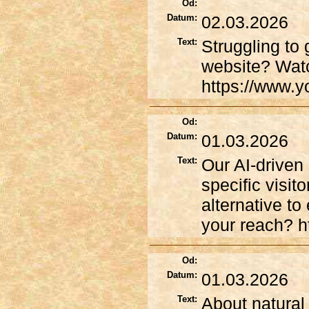
Od:
Datum:
02.03.2026
Text:
Struggling to
website? Watc
https://www.
Od:
Datum:
01.03.2026
Text:
Our AI-driven
specific visito
alternative t
your reach? h
Od:
Datum:
01.03.2026
Text:
About natural 