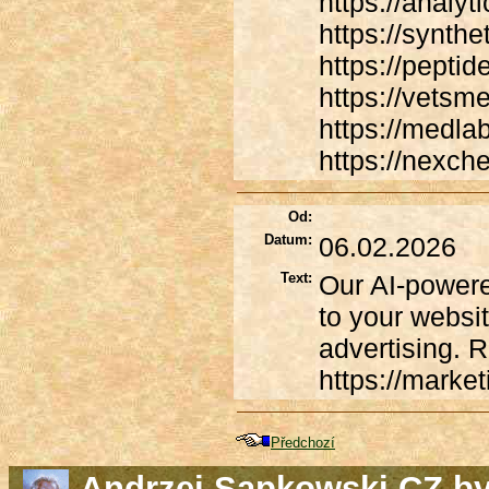
https://analyt
https://synth
https://pepti
https://vetsm
https://medla
https://nexc
Od:
Datum:
06.02.2026
Text:
Our AI-powered
to your websit
advertising. 
https://marke
Předchozí
Andrzej Sapkowski CZ b