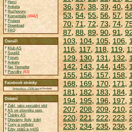
Herci
36
,
37
,
38
,
39
,
40
,
4
Anketa
Rozhovory
53
,
54
,
55
,
56
,
57
,
5
Komentáře
(4942)
Protest
70
,
71
,
72
,
73
,
74
,
7
Download
FAQ
87
,
88
,
89
,
90
,
91
,
9
103
,
104
,
105
,
106
,
Čtenáři
116
,
117
,
118
,
119
,
1
Klub AS
Soutěž
129
,
130
,
131
,
132
,
Fórum
Ankety
142
,
143
,
144
,
145
,
Nej Yennefer
Povídky
(63)
155
,
156
,
157
,
158
,
168
,
169
,
170
,
171
,
Facebook stránky
Sapkowski.cz - CS/SK fans
on Facebook
181
,
182
,
183
,
184
,
Ostatní
194
,
195
,
196
,
197
,
Zakl. jako sexuální idol
207
,
208
,
209
,
210
,
AS ve slovníku spis.
Články AS
220
,
221
,
222
,
223
,
Dřevárny (kdy, kde)
233
,
234
,
235
,
236
,
Cony a setkání
Erby států a rytířů