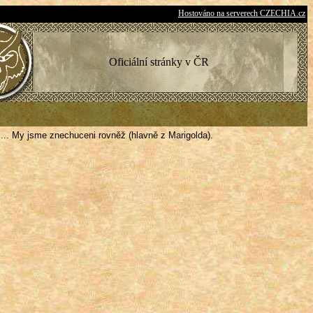
Hostováno na serverech CZECHIA.cz
Oficiální stránky v ČR
.. My jsme znechuceni rovněž (hlavně z Marigolda).