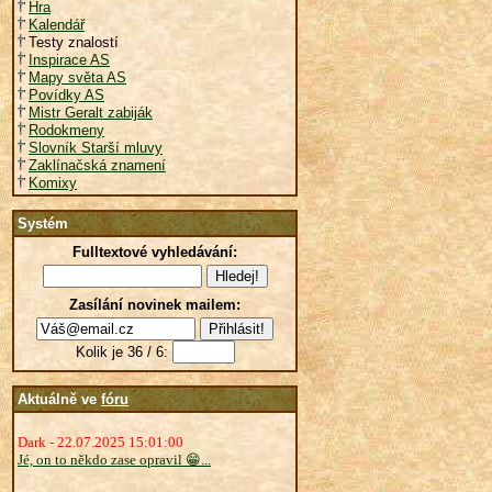
Hra
Kalendář
Testy znalostí
Inspirace AS
Mapy světa AS
Povídky AS
Mistr Geralt zabiják
Rodokmeny
Slovník Starší mluvy
Zaklínačská znamení
Komixy
Systém
Fulltextové vyhledávání:
Zasílání novinek mailem:
Kolik je 36 / 6:
Aktuálně ve
fóru
Dark - 22.07.2025 15:01:00
Jé, on to někdo zase opravil 😁...