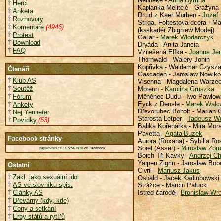
Nenneke -
Anna Dymna
Herci
Kaplanka Melitelé - Gražyna
Anketa
Druid z Kaer Morhen -
Jozef 
Rozhovory
Striga, Foltestova dcera - 
Komentáře
(4946)
(kaskadér Zbigniew Modej)
Protest
Gallar -
Marek Włodarczyk
Download
Dryáda - Anita Jancia
FAQ
Vznešená Elfka -
Joanna Jed
Thornwald -
Walery Jonin
Kopřivka -
Waldemar Czysza
Čtenáři
Gascaden - Jaroslaw Nowiko
Klub AS
Visenna - Magdalena Warze
Soutěž
Morenn -
Karolina Gruszka
Fórum
Měněnec Dudu -
Iwo Pawlow
Eyck z Densle -
Marek Walc
Ankety
Dřevorubec Boholt - Marian G
Nej Yennefer
Starosta Letper -
Tadeusz Wo
Povídky
(63)
Babka Kořenářka - Mira Mor
Pavetta -
Agata Buzek
Facebook stránky
Aurora (Roxana) - Sybilla Ro
Sorel (Asser) -
Miroslaw Zbro
Sapkowski.cz - CS/SK fans
on Facebook
Borch Tři Kavky -
Andrzej Ch
Yarpen Zigrin - Jaroslaw Bob
Ostatní
Civril -
Mariusz Jakus
Zakl. jako sexuální idol
Osbald -
Jacek Kadlubowski
AS ve slovníku spis.
Strážce -
Marcin Pałuck
i
Články AS
Istred čaroděj-
Bronislaw Wro
Dřevárny (kdy, kde)
Cony a setkání
Erby států a rytířů