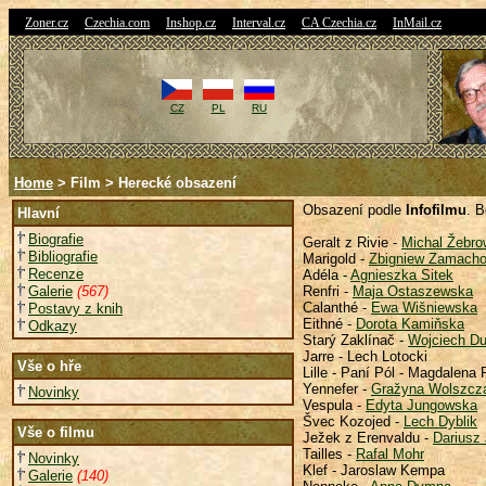
|
|
|
|
|
Zoner.cz
Czechia.com
Inshop.cz
Interval.cz
CA Czechia.cz
InMail.cz
CZ
PL
RU
Home
> Film > Herecké obsazení
Obsazení podle
Infofilmu
. 
Hlavní
Biografie
Geralt z Rivie -
Michal Žebro
Bibliografie
Marigold -
Zbigniew Zamacho
Recenze
Adéla -
Agnieszka Sitek
Galerie
(567)
Renfri -
Maja Ostaszewska
Calanthé -
Ewa Wišniewska
Postavy z knih
Eithné -
Dorota Kamiňska
Odkazy
Starý Zaklínač -
Wojciech D
Jarre - Lech Lotocki
Vše o hře
Lille - Paní Pól - Magdalena
Yennefer -
Gražyna Wolszcz
Novinky
Vespula -
Edyta Jungowska
Švec Kozojed -
Lech Dyblik
Vše o filmu
Ježek z Erenvaldu -
Dariusz
Tailles -
Rafal Mohr
Novinky
Klef - Jaroslaw Kempa
Galerie
(140)