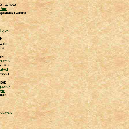
 Strachota
Para
Magdalena Gorska
rejek
k
wski
cha
ski
zewski
linka
jtych
awska
stek
jewicz
yra
erek
clawski