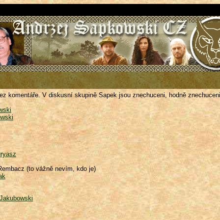
Bez komentáře. V diskusní skupině Sapek jsou znechuceni, hodně znechuceni.
wski
wski
uryasz
 Rembacz (to vážně nevím, kdo je)
ak
 Jakubowski