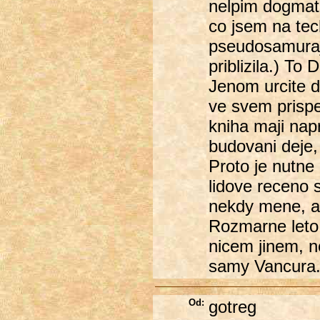
nelpim dogmati
co jsem na tech
pseudosamurajs
priblizila.) To
Jenom urcite dr
ve svem prispe
kniha maji napr
budovani deje,
Proto je nutne 
lidove receno s
nekdy mene, al
Rozmarne leto,
nicem jinem, ne
samy Vancura
Od:
gotreg