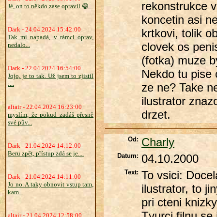
rekonstrukce v
Jé, on to někdo zase opravil 😁...
koncetin asi n
Dark - 24.04.2024 15:42:00
krtkovi, tolik
Tak mi napadá, v rámci oprav,
clovek os peni
nedalo...
(fotka) muze by
Dark - 22.04.2024 16:54:00
Nekdo tu pise c
Jojo, je to tak. Už jsem to zjistil
:...
ze ne? Take ne
ilustrator znaz
altair - 22.04.2024 16:23:00
drzet.
myslím, že pokud zadáš přesně
své pův...
Od:
Charly
Dark - 21.04.2024 14:12:00
Beru zpět, přístup zdá se je....
Datum:
04.10.2000
Text:
To vsici: Docel
Dark - 21.04.2024 14:11:00
Jo no. A taky obnovit vstup tam,
ilustrator, to j
kam...
pri cteni knizk
Tvurci filnu se
altair - 21.04.2024 12:58:00