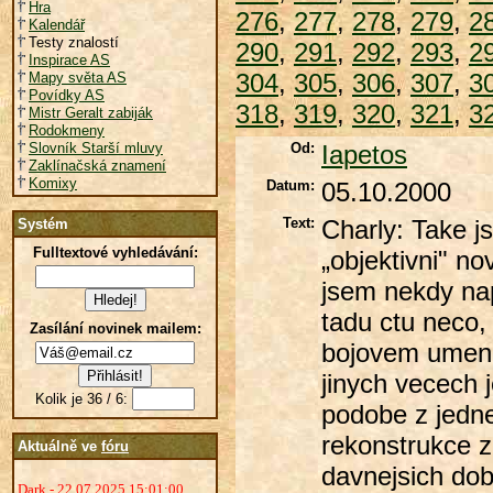
Hra
276
,
277
,
278
,
279
,
2
Kalendář
Testy znalostí
290
,
291
,
292
,
293
,
2
Inspirace AS
304
,
305
,
306
,
307
,
3
Mapy světa AS
Povídky AS
318
,
319
,
320
,
321
,
3
Mistr Geralt zabiják
Rodokmeny
Slovník Starší mluvy
Od:
Iapetos
Zaklínačská znamení
Komixy
Datum:
05.10.2000
Text:
Charly: Take j
Systém
Fulltextové vyhledávání:
„objektivni" n
jsem nekdy naps
tadu ctu neco, 
Zasílání novinek mailem:
bojovem umeni 
jinych vecech j
Kolik je 36 / 6:
podobe z jedne
rekonstrukce z
Aktuálně ve
fóru
davnejsich dob
Dark - 22.07.2025 15:01:00