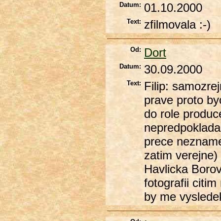
Datum:
01.10.2000
Text:
zfilmovala :-)
Od:
Dort
Datum:
30.09.2000
Text:
Filip: samozre
prave proto by
do role produc
nepredpokladam
prece neznamen
zatim verejne) 
Havlicka Boro
fotografii citi
by me vysledek