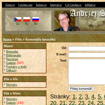
|
|
|
|
|
Zoner.cz
Czechia.com
Inshop.cz
Interval.cz
CA Czechia.cz
InMail.cz
CZ
PL
RU
Home
> Film > Komentáře fanoušků
Hlavní
Od:
Biografie
E-mail:
Bibliografie
Recenze
Text:
Galerie
(567)
Postavy z knih
Odkazy
Vše o hře
Novinky
Vše o filmu
Stránky:
1
,
2
,
3
,
4
,
5
,
Novinky
20
,
21
,
22
,
23
,
24
,
25
Galerie
(140)