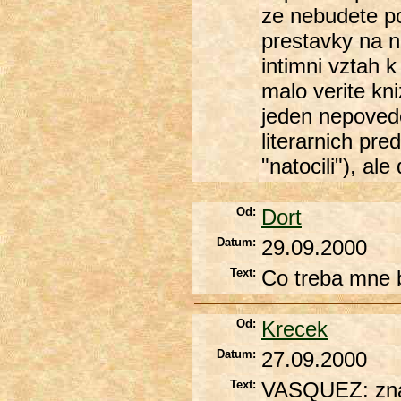
ze nebudete po
prestavky na n
intimni vztah 
malo verite kn
jeden nepovede
literarnich pr
"natocili"), al
Od:
Dort
Datum:
29.09.2000
Text:
Co treba mne 
Od:
Krecek
Datum:
27.09.2000
Text:
VASQUEZ: znam