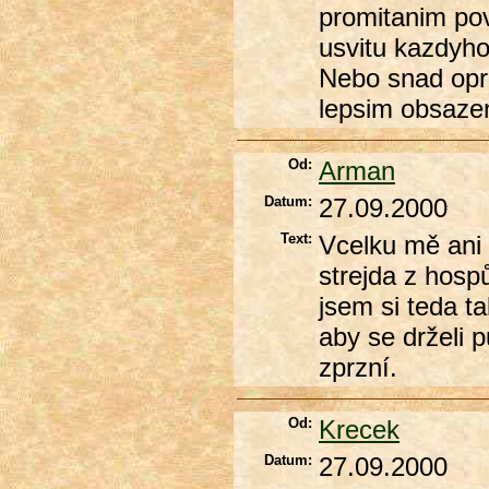
promitanim povi
usvitu kazdyho
Nebo snad opra
lepsim obsaz
Od:
Arman
Datum:
27.09.2000
Text:
Vcelku mě ani 
strejda z hosp
jsem si teda t
aby se drželi 
zprzní.
Od:
Krecek
Datum:
27.09.2000