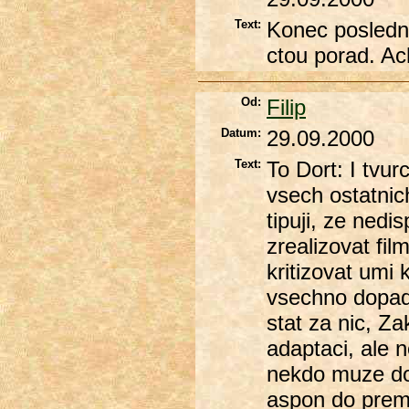
Text:
Konec posledni
ctou porad. Ac
Od:
Filip
Datum:
29.09.2000
Text:
To Dort: I tvur
vsech ostatnic
tipuji, ze ned
zrealizovat fi
kritizovat umi
vsechno dopad
stat za nic, Za
adaptaci, ale 
nekdo muze dov
aspon do premi