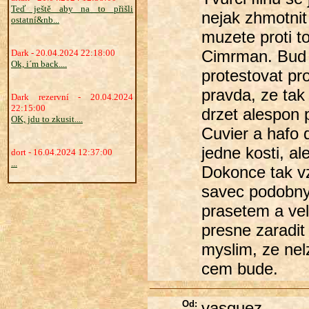
Teď ještě aby na to přišli
nejak zhmotnit
ostatní&nb...
muzete proti to
Cimrman. Bud s
Dark - 20.04.2024 22:18:00
Ok, i´m back....
protestovat pr
pravda, ze tak
Dark rezervní - 20.04.2024
22:15:00
drzet alespon 
OK, jdu to zkusit....
Cuvier a hafo d
jedne kosti, a
dort - 16.04.2024 12:37:00
...
Dokonce tak vz
savec podobny 
prasetem a vel
presne zaradit 
myslim, ze nelz
cem bude.
Od:
vasquez