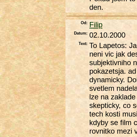
den.
Od:
Filip
Datum:
02.10.2000
Text:
To Lapetos: J
neni vic jak de
subjektivniho
pokazetsja. ad 
dynamicky. Do
svetlem nadela
lze na zaklade 
skepticky, co 
tech kosti mus
kdyby se film c
rovnitko mezi 