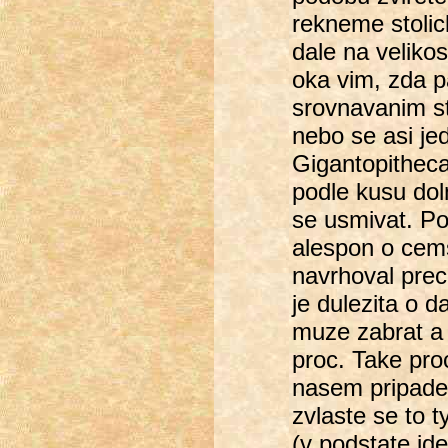
rekneme stolic
dale na velikos
oka vim, zda p
srovnavanim st
nebo se asi j
Gigantopitheca
podle kusu doln
se usmivat. Po
alespon o cems
navrhoval prec
je dulezita o d
muze zabrat a 
proc. Take proc
nasem pripade 
zvlaste se to 
(v podstate jde