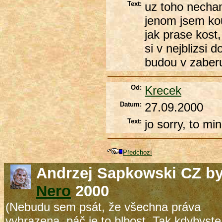
Text:
uz toho necham
jenom jsem kouk
jak prase kost,
si v nejblizsi 
budou v zaberu
Od:
Krecek
Datum:
27.09.2000
Text:
jo sorry, to mi
Předchozí
Andrzej Sapkowski CZ b
Nero
2000
(Nebudu sem psát, že všechna práva
vyhrazena, páč je to blbost. Tak kdybyste