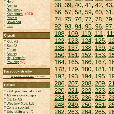
Herci
38
,
39
,
40
,
41
,
42
,
43
Anketa
Rozhovory
56
,
57
,
58
,
59
,
60
,
61
Komentáře
(4953)
74
,
75
,
76
,
77
,
78
,
79
Protest
Download
92
,
93
,
94
,
95
,
96
,
97
FAQ
108
,
109
,
110
,
111
,
11
Čtenáři
122
,
123
,
124
,
125
,
1
Klub AS
Soutěž
136
,
137
,
138
,
139
,
1
Fórum
150
,
151
,
152
,
153
,
1
Ankety
Nej Yennefer
164
,
165
,
166
,
167
,
1
Povídky
(63)
178
,
179
,
180
,
181
,
1
Facebook stránky
192
,
193
,
194
,
195
,
1
Sapkowski.cz - CS/SK fans
on Facebook
206
,
207
,
208
,
209
,
2
Ostatní
220
,
221
,
222
,
223
,
2
Zakl. jako sexuální idol
AS ve slovníku spis.
234
,
235
,
236
,
237
,
2
Články AS
248
,
249
,
250
,
251
,
2
Dřevárny (kdy, kde)
Cony a setkání
262
,
263
,
264
,
265
,
2
Erby států a rytířů