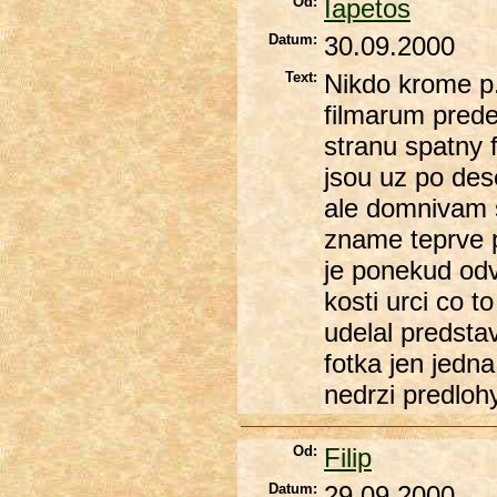
Od:
Iapetos
Datum:
30.09.2000
Text:
Nikdo krome 
filmarum predep
stranu spatny 
jsou uz po des
ale domnivam 
zname teprve pa
je ponekud od
kosti urci co t
udelal predstav
fotka jen jedn
nedrzi predloh
Od:
Filip
Datum:
29.09.2000