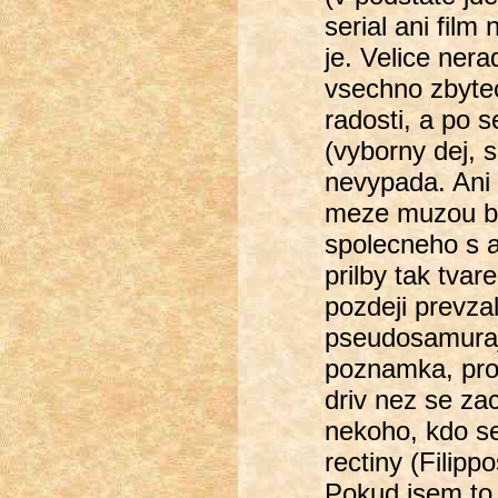
serial ani fil
je. Velice nera
vsechno zbytec
radosti, a po s
(vyborny dej, s
nevypada. Ani 
meze muzou by
spolecneho s a
prilby tak tva
pozdeji prevzal
pseudosamurajs
poznamka, pros
driv nez se za
nekoho, kdo se
rectiny (Filipp
Pokud jsem to