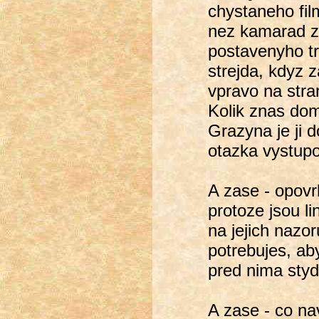
chystaneho fil
nez kamarad z
postavenyho tro
strejda, kdyz z
vpravo na stra
Kolik znas do
Grazyna je ji d
otazka vystupo
A zase - opovr
protoze jsou li
na jejich nazo
potrebujes, aby
pred nima styd
A zase - co na