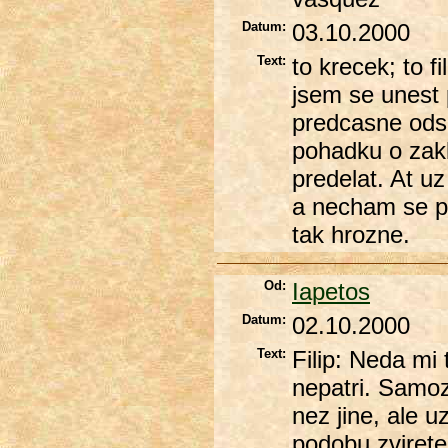
Datum:
03.10.2000
Text:
to krecek; to f
jsem se unest 
predcasne odso
pohadku o zakl
predelat. At uz
a necham se p
tak hrozne.
Od:
Iapetos
Datum:
02.10.2000
Text:
Filip: Neda mi
nepatri. Samoz
nez jine, ale u
podobu zvirete