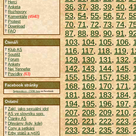
Herci
36
,
37
,
38
,
39
,
40
,
4
Anketa
Rozhovory
53
,
54
,
55
,
56
,
57
,
5
Komentáře
(4940)
Protest
70
,
71
,
72
,
73
,
74
,
7
Download
FAQ
87
,
88
,
89
,
90
,
91
,
9
103
,
104
,
105
,
106
,
Čtenáři
116
,
117
,
118
,
119
,
1
Klub AS
Soutěž
129
,
130
,
131
,
132
,
Fórum
Ankety
142
,
143
,
144
,
145
,
Nej Yennefer
Povídky
(63)
155
,
156
,
157
,
158
,
168
,
169
,
170
,
171
,
Facebook stránky
Sapkowski.cz - CS/SK fans
on Facebook
181
,
182
,
183
,
184
,
Ostatní
194
,
195
,
196
,
197
,
Zakl. jako sexuální idol
207
,
208
,
209
,
210
,
AS ve slovníku spis.
Články AS
220
,
221
,
222
,
223
,
Dřevárny (kdy, kde)
233
,
234
,
235
,
236
,
Cony a setkání
Erby států a rytířů