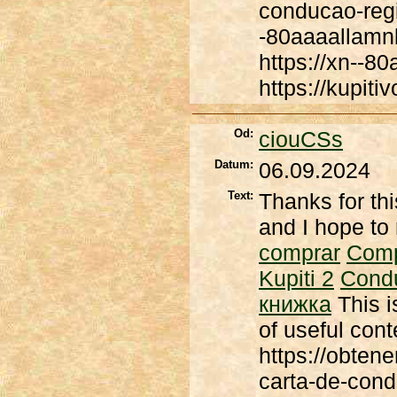
conducao-regi
-80aaaallamn
https://xn--
https://kupit
Od:
ciouCSs
Datum:
06.09.2024
Text:
Thanks for thi
and I hope to 
comprar
Com
Kupiti 2
Cond
книжка
This i
of useful cont
https://obten
carta-de-cond