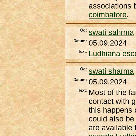
associations b
coimbatore
.
Od:
swati sahrma
Datum:
05.09.2024
Text:
Ludhiana esco
Od:
swati sharma
Datum:
05.09.2024
Text:
Most of the f
contact with 
this happens d
could also be 
are available 