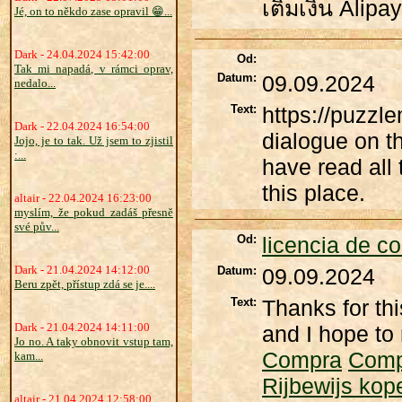
เติมเงิน Alip
Jé, on to někdo zase opravil 😁...
Dark - 24.04.2024 15:42:00
Od:
Tak mi napadá, v rámci oprav,
Datum:
09.09.2024
nedalo...
Text:
https://puzzl
Dark - 22.04.2024 16:54:00
dialogue on the
Jojo, je to tak. Už jsem to zjistil
:...
have read all 
this place.
altair - 22.04.2024 16:23:00
myslím, že pokud zadáš přesně
své pův...
Od:
licencia de c
Dark - 21.04.2024 14:12:00
Datum:
09.09.2024
Beru zpět, přístup zdá se je....
Text:
Thanks for thi
Dark - 21.04.2024 14:11:00
and I hope to 
Jo no. A taky obnovit vstup tam,
Compra
Comp
kam...
Rijbewijs kop
altair - 21.04.2024 12:58:00