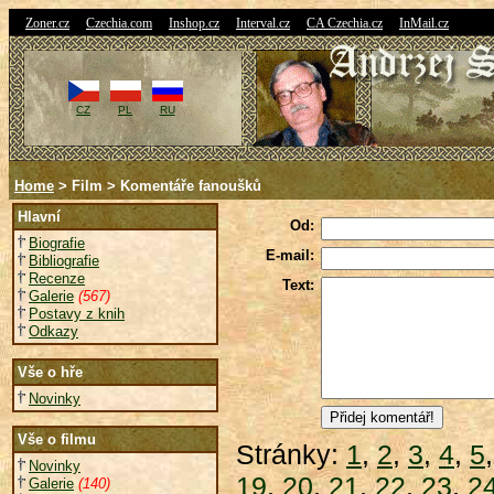
|
|
|
|
|
Zoner.cz
Czechia.com
Inshop.cz
Interval.cz
CA Czechia.cz
InMail.cz
CZ
PL
RU
Home
> Film > Komentáře fanoušků
Hlavní
Od:
Biografie
E-mail:
Bibliografie
Recenze
Text:
Galerie
(567)
Postavy z knih
Odkazy
Vše o hře
Novinky
Vše o filmu
Stránky:
1
,
2
,
3
,
4
,
5
Novinky
19
,
20
,
21
,
22
,
23
,
2
Galerie
(140)