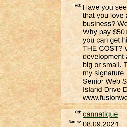
Text:
Have you seen
that you love
business? We 
Why pay $50+
you can get 
THE COST? W
development a
big or small. 
my signature, 
Senior Web Sp
Island Drive 
www.fusionwe
Od:
cannatique
Datum:
08.09.2024