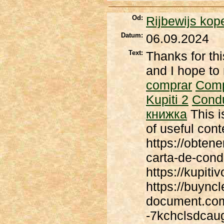
Od:
Rijbewijs kop
Datum:
06.09.2024
Text:
Thanks for thi
and I hope to 
comprar
Com
Kupiti 2
Cond
книжка
This i
of useful cont
https://obten
carta-de-cond
https://kupit
https://buyncl
document.com 
-7kchclsdcaug