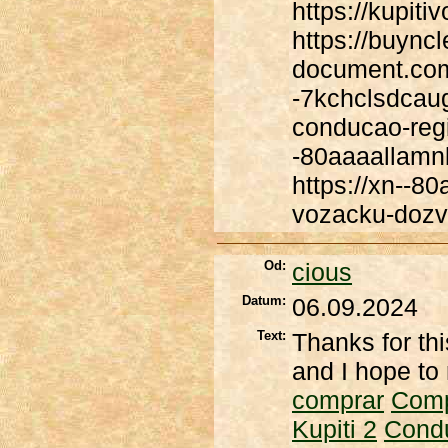
https://kupit
https://buyncl
document.com 
-7kchclsdcaug
conducao-regi
-80aaaallamn
https://xn--8
vozacku-dozv
Od:
cious
Datum:
06.09.2024
Text:
Thanks for thi
and I hope to 
comprar
Com
Kupiti 2
Cond