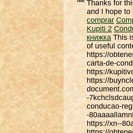
Text:
Thanks for thi
and I hope to 
comprar
Com
Kupiti 2
Cond
книжка
This i
of useful cont
https://obten
carta-de-cond
https://kupit
https://buyncl
document.com 
-7kchclsdcaug
conducao-regi
-80aaaallamn
https://xn--
https://obten