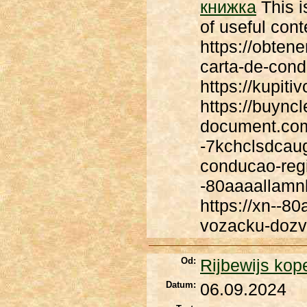
книжка
This i
of useful cont
https://obten
carta-de-cond
https://kupit
https://buyncl
document.com 
-7kchclsdcaug
conducao-regi
-80aaaallamn
https://xn--8
vozacku-dozv
Od:
Rijbewijs kop
Datum:
06.09.2024