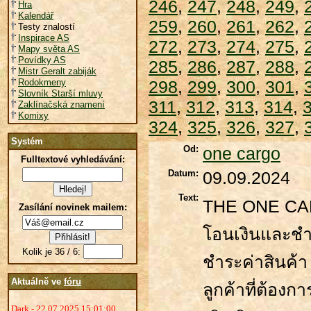
246
,
247
,
248
,
249
,
Hra
Kalendář
259
,
260
,
261
,
262
,
Testy znalostí
Inspirace AS
272
,
273
,
274
,
275
,
Mapy světa AS
Povídky AS
285
,
286
,
287
,
288
,
Mistr Geralt zabiják
Rodokmeny
298
,
299
,
300
,
301
,
Slovník Starší mluvy
311
,
312
,
313
,
314
,
Zaklínačská znamení
Komixy
324
,
325
,
326
,
327
,
Systém
Od:
one cargo
Fulltextové vyhledávání:
Datum:
09.09.2024
Text:
THE ONE CA
Zasílání novinek mailem:
โอนเงินและชำ
Kolik je 36 / 6:
ชำระค่าสินค้
Aktuálně ve
fóru
ลูกค้าที่ต้อง
Dark - 22.07.2025 15:01:00