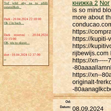
книжка 2
Nor
Teď ještě aby na to přišli
ostatní&nb...
is so mind blo
more about th
Dark - 20.04.2024 22:18:00
conducao.com 
Ok, i´m back....
https://compr
Dark rezervní - 20.04.2024
https://kupit
22:15:00
OK, jdu to zkusit....
https://kupiti
rijbewijs.com
dort - 16.04.2024 12:37:00
...
https://xn---
-80aaaallamn
https://xn--8
originalt-frer
-80aanaglkcb
Od:
Datum:
08.09.2024