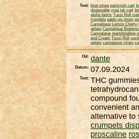
Text:
blue straw
packman cart
l
disposable
mad lab cart
bi
aloha farms
Tussi Roll
mar
Icandela
pablo og strain
pi
Cannatique Lemon Cherry 
gelato
Cannatique Butters
Cannatique
marshmallow 
and Cream
Tussi Roll
nucl
gelato
cannatique strain
ca
Od:
dante
Datum:
07.09.2024
Text:
THC gummies a
tetrahydrocan
compound fou
convenient an
alternative t
crumpets dis
proscaline
ros