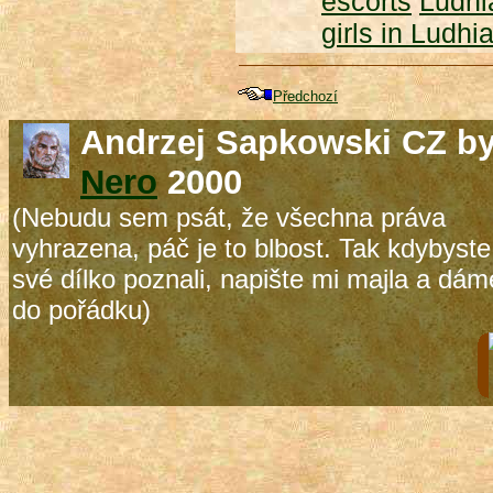
escorts
Ludhia
girls in Ludhi
Předchozí
Andrzej Sapkowski CZ b
Nero
2000
(Nebudu sem psát, že všechna práva
vyhrazena, páč je to blbost. Tak kdybyste
své dílko poznali, napište mi majla a dám
do pořádku)