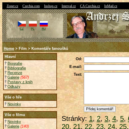
|
|
|
|
|
Zoner.cz
Czechia.com
Inshop.cz
Interval.cz
CA Czechia.cz
InMail.cz
CZ
PL
RU
Home
> Film > Komentáře fanoušků
Hlavní
Od:
Biografie
E-mail:
Bibliografie
Recenze
Text:
Galerie
(567)
Postavy z knih
Odkazy
Vše o hře
Novinky
Vše o filmu
Stránky:
1
,
2
,
3
,
4
,
5
,
Novinky
20
,
21
,
22
,
23
,
24
,
25
Galerie
(140)