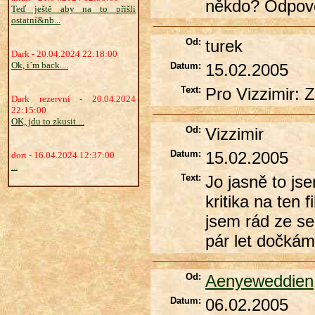
někdo? Odpově
Teď ještě aby na to přišli
ostatní&nb...
Od:
turek
Dark - 20.04.2024 22:18:00
Ok, i´m back....
Datum:
15.02.2005
Text:
Pro Vizzimir: 
Dark rezervní - 20.04.2024
22:15:00
OK, jdu to zkusit....
Od:
Vizzimir
Datum:
15.02.2005
dort - 16.04.2024 12:37:00
...
Text:
Jo jasně to j
kritika na ten 
jsem rád ze se 
pár let dočkám
Od:
Aenyeweddien
Datum:
06.02.2005