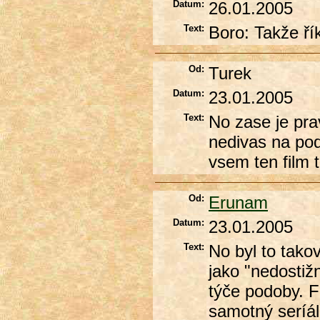
Datum:
26.01.2005
Text:
Boro: Takže ří
Od:
Turek
Datum:
23.01.2005
Text:
No zase je pra
nedivas na pod
vsem ten film 
Od:
Erunam
Datum:
23.01.2005
Text:
No byl to tako
jako "nedostiž
týče podoby. Fo
samotný seríál 