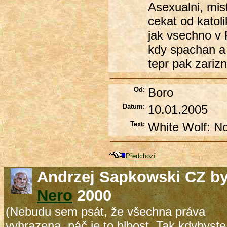
Asexualni, mis
cekat od katol
jak vsechno v P
kdy spachan a 
tepr pak zarizn
Od:
Boro
Datum:
10.01.2005
Text:
White Wolf: No,
Předchozí
Andrzej Sapkowski CZ b
Nero
2000
(Nebudu sem psát, že všechna práva
vyhrazena, páč je to blbost. Tak kdybyste