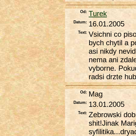
Od:
Turek
Datum:
16.01.2005
Text:
Vsichni co piso
bych chytil a p
asi nikdy nevid
nema ani zdale
vyborne. Pokud
radsi drzte hub
Od:
Mag
Datum:
13.01.2005
Text:
Zebrowski dobr
shit!Jinak Mari
syfilitika...dry