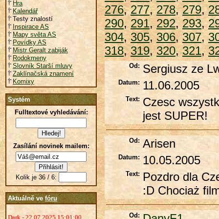
Hra
276
,
277
,
278
,
279
,
2
Kalendář
Testy znalostí
290
,
291
,
292
,
293
,
2
Inspirace AS
304
,
305
,
306
,
307
,
3
Mapy světa AS
Povídky AS
318
,
319
,
320
,
321
,
3
Mistr Geralt zabiják
Rodokmeny
Slovník Starší mluvy
Od:
Sergiusz ze L
Zaklínačská znamení
Komixy
Datum:
11.06.2005
Text:
Czesc wszystk
Systém
Fulltextové vyhledávání:
jest SUPER!
Od:
Arisen
Zasílání novinek mailem:
Datum:
10.05.2005
Text:
Pozdro dla Cze
Kolik je 36 / 6:
:D Chociaż fil
Aktuálně ve
fóru
Od:
DanyF1
Dark - 22.07.2025 15:01:00