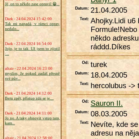
Jé, on to někdo zase opravil 😁...
Datum:
21.04.2005
Dark - 24.04.2024 15:42:00
Text:
Ahojky.Lidi u6
Tak mi napadá, v rámci oprav,
Formule!Nebo 
nedalo...
někdo adresku
Dark - 22.04.2024 16:54:00
ráddd.Díkes
Jojo, je to tak. Už jsem to zjistil
:...
Od:
turek
altair - 22.04.2024 16:23:00
Datum:
18.04.2005
myslím, že pokud zadáš přesně
své pův...
Text:
hercolubus -> 
Dark - 21.04.2024 14:12:00
Beru zpět, přístup zdá se je....
Od:
Sauron II.
Datum:
08.03.2005
Dark - 21.04.2024 14:11:00
Jo no. A taky obnovit vstup tam,
Text:
Nevíte, kde s
kam...
adresu na něja
altair - 21.04.2024 12:58:00