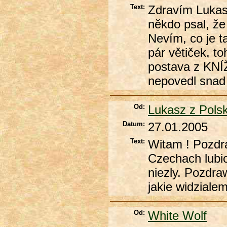
Text:
Zdravím Lukasze
někdo psal, že
Nevím, co je ta
pár větiček, t
postava z KNÍŽ
nepovedl snad
Od:
Lukasz z Polsk
Datum:
27.01.2005
Text:
Witam ! Pozdra
Czechach lubi
niezly. Pozdra
jakie widziale
Od:
White Wolf