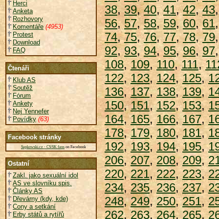
Herci
38
,
39
,
40
,
41
,
42
,
43
Anketa
Rozhovory
56
,
57
,
58
,
59
,
60
,
61
Komentáře
(4953)
74
,
75
,
76
,
77
,
78
,
79
Protest
Download
92
,
93
,
94
,
95
,
96
,
97
FAQ
108
,
109
,
110
,
111
,
11
Čtenáři
122
,
123
,
124
,
125
,
1
Klub AS
Soutěž
136
,
137
,
138
,
139
,
1
Fórum
150
,
151
,
152
,
153
,
1
Ankety
Nej Yennefer
164
,
165
,
166
,
167
,
1
Povídky
(63)
178
,
179
,
180
,
181
,
1
Facebook stránky
192
,
193
,
194
,
195
,
1
Sapkowski.cz - CS/SK fans
on Facebook
206
,
207
,
208
,
209
,
2
Ostatní
220
,
221
,
222
,
223
,
2
Zakl. jako sexuální idol
AS ve slovníku spis.
234
,
235
,
236
,
237
,
2
Články AS
248
,
249
,
250
,
251
,
2
Dřevárny (kdy, kde)
Cony a setkání
262
,
263
,
264
,
265
,
2
Erby států a rytířů