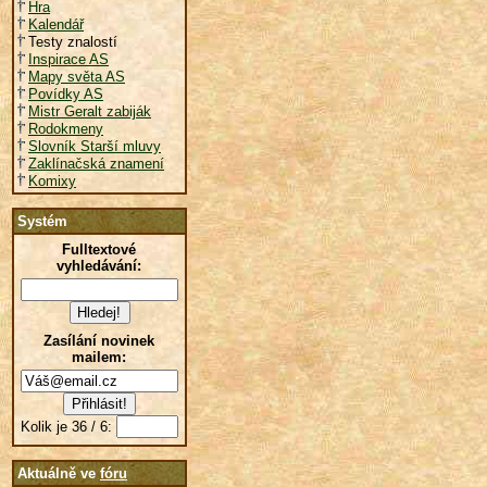
Hra
Kalendář
Testy znalostí
Inspirace AS
Mapy světa AS
Povídky AS
Mistr Geralt zabiják
Rodokmeny
Slovník Starší mluvy
Zaklínačská znamení
Komixy
Systém
Fulltextové
vyhledávání:
Zasílání novinek
mailem:
Kolik je 36 / 6:
Aktuálně ve
fóru