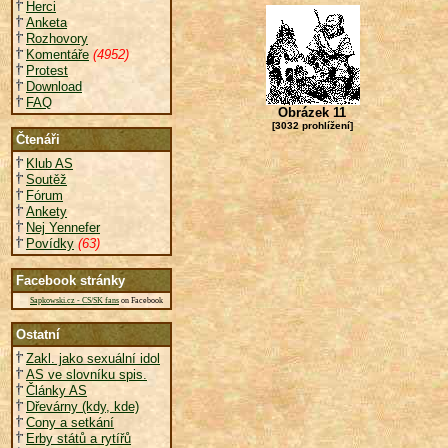
Herci
Anketa
Rozhovory
Komentáře
(4952)
Protest
Download
FAQ
Obrázek 11
[3032 prohlížení]
Čtenáři
Klub AS
Soutěž
Fórum
Ankety
Nej Yennefer
Povídky
(63)
Facebook stránky
Sapkowski.cz - CS/SK fans
on Facebook
Ostatní
Zakl. jako sexuální idol
AS ve slovníku spis.
Články AS
Dřevárny (kdy, kde)
Cony a setkání
Erby států a rytířů