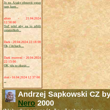
Jo no. A taky obnovit vstup
tam, kam...
altair - 21.04.2024
12:58:00
Teď ještě aby na to přišli
ostatní&nb...
Dark - 20.04.2024 22:18:00
Ok, i´m back....
Dark rezervní - 20.04.2024
22:15:00
OK, jdu to zkusit....
dort - 16.04.2024 12:37:00
...
Andrzej Sapkowski CZ b
Nero
2000