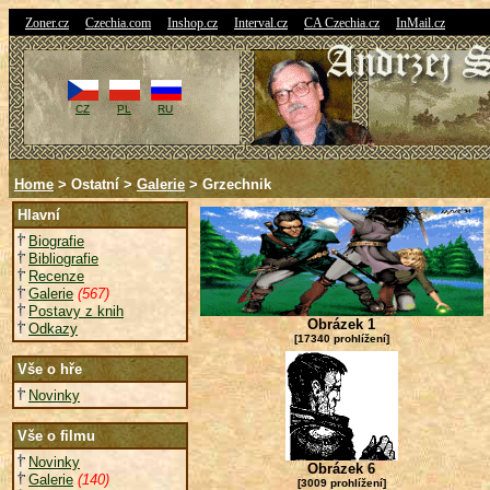
|
|
|
|
|
Zoner.cz
Czechia.com
Inshop.cz
Interval.cz
CA Czechia.cz
InMail.cz
CZ
PL
RU
Home
> Ostatní >
Galerie
> Grzechnik
Hlavní
Biografie
Bibliografie
Recenze
Galerie
(567)
Postavy z knih
Obrázek 1
Odkazy
[17340 prohlížení]
Vše o hře
Novinky
Vše o filmu
Novinky
Obrázek 6
Galerie
(140)
[3009 prohlížení]