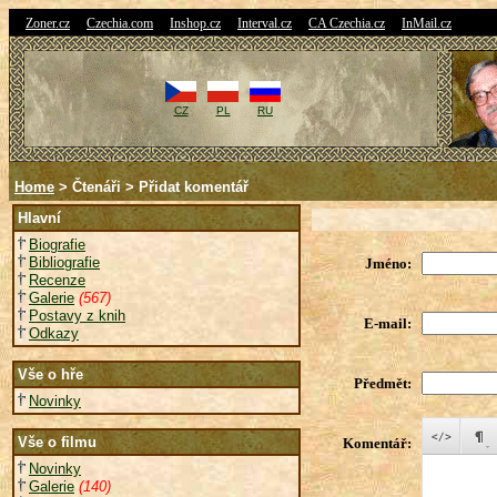
|
|
|
|
|
Zoner.cz
Czechia.com
Inshop.cz
Interval.cz
CA Czechia.cz
InMail.cz
CZ
PL
RU
Home
> Čtenáři > Přidat komentář
Hlavní
Biografie
Bibliografie
Jméno:
Recenze
Galerie
(567)
Postavy z knih
E-mail:
Odkazy
Vše o hře
Předmět:
Novinky
Vše o filmu
Komentář:
Novinky
Galerie
(140)