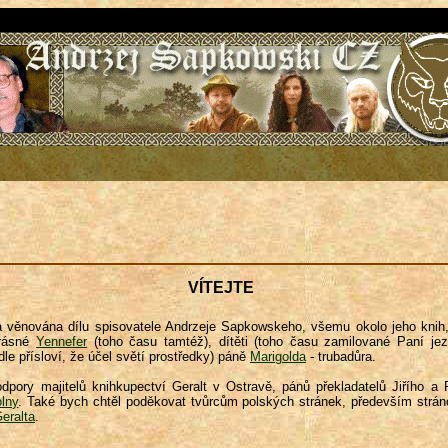
VÍTEJTE
 věnována dílu spisovatele Andrzeje Sapkowskeho, všemu okolo jeho knih
krásné
Yennefer
(toho času tamtéž), dítěti (toho času zamilované Paní je
le přísloví, že účel světí prostředky) páně
Marigolda
- trubadůra.
dpory majitelů knihkupectví Geralt v Ostravě, pánů překladatelů Jiřího a
olny
. Také bych chtěl poděkovat tvůrcům polských stránek, především strá
Geralta
.