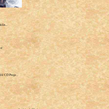
lín...
vé
il CD Proje...