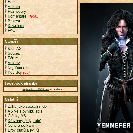
Herci
Anketa
Rozhovory
Komentáře
(4950)
Protest
Download
FAQ
Čtenáři
Klub AS
Soutěž
Fórum
Ankety
Nej Yennefer
Povídky
(63)
Facebook stránky
Sapkowski.cz - CS/SK fans
on Facebook
Ostatní
Zakl. jako sexuální idol
AS ve slovníku spis.
Články AS
Dřevárny (kdy, kde)
Cony a setkání
Erby států a rytířů