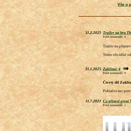
Vše o p
11.2.2025
Trailer na hru T
Počet komentářů: 0
Trailer na připra
Tento oficiální od
31.1.2025
Zaklinac 4
Počet komentářů: 0
Čtvrtý díl Zaklí
Pokračování potv
11.7.2021
Co přinesl první
Počet komentářů: 1