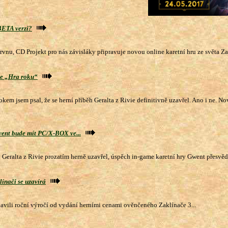
BETA verzi?
ervnu, CD Projekt pro nás závisláky připravuje novou online karetní hru ze světa Zak
ce „Hra roku“
okem jsem psal, že se herní příběh Geralta z Rivie definitivně uzavřel. Ano i ne. No
ent bude mít PC/X-BOX ve...
h Geralta z Rivie prozatím herně uzavřel, úspěch in-game karetní hry Gwent přesvědč
ínači se uzavírá
avili roční výročí od vydání herními cenami ověnčeného Zaklínače 3...