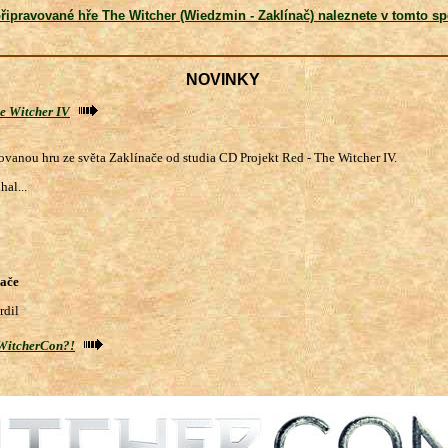
řipravované hře The Witcher (Wiedzmin - Zaklínač) naleznete v tomto sp
NOVINKY
he Witcher IV
vovanou hru ze světa Zaklínače od studia CD Projekt Red - The Witcher IV.
hal...
nače
rdil
 WitcherCon?!