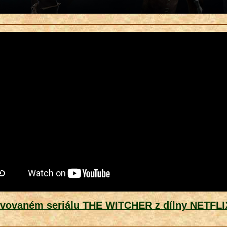
avovaném seriálu THE WITCHER z dílny NETFLI