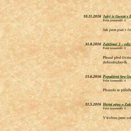
10.11.2016
Jaký je Gwent v 
Počet komentářů: 0
Jak jsem psal v č
31.8.2016
Zaklínač 3 – edi
Počet komentářů: 0
Přesně před čtvrtr
dobrodružstv&...
15.6.2016
Populární hra Gw
Počet komentářů: 0
Přestože se příbě
31.5.2016
Herní sága o Zakl
Počet komentářů: 0
V květnu jsme osl