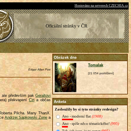
Hostováno na serverech CZECHIA.cz
Oficiální stránky v ČR
Obrázek dne
Tomalak
Edgar Allan Poe
[21 054 prohlížení]
, ale především pak
Geraltovi
zera) překvapení
Ciri
a občas
Anketa
Zasloužily by si tyto stránky redesign?
 Roberta Pilcha. Many ThanX.
Ano - moderní flat
(1908)
nce
Andrzej Sapkowski Zone
a
Ano - spíše něco tématického!
(995)
Tak, jak jsou, je to super
(995)