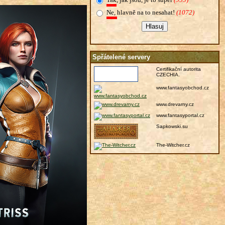
Ne, hlavně na to nesahat!
(1072)
Spřátelené servery
Certifikační autorita
CZECHIA.
www.fantasyobchod.cz
www.drevarny.cz
www.fantasyportal.cz
Sapkowski.su
The-Witcher.cz