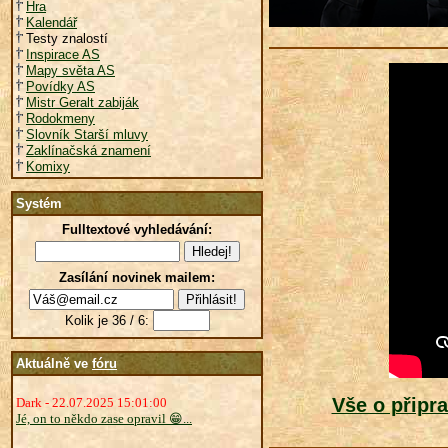
Hra
Kalendář
Testy znalostí
Inspirace AS
Mapy světa AS
Povídky AS
Mistr Geralt zabiják
Rodokmeny
Slovník Starší mluvy
Zaklínačská znamení
Komixy
Systém
Fulltextové vyhledávání:
Zasílání novinek mailem:
Kolik je 36 / 6:
Aktuálně ve
fóru
Vše o připr
Dark - 22.07.2025 15:01:00
Jé, on to někdo zase opravil 😁...