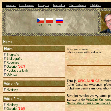
|
|
|
|
|
Zoner.cz
Czechia.com
Inshop.cz
Interval.cz
CA Czechia.cz
InMail.cz
CZ
PL
RU
Home
Hlavní
All we see or seem
Is but a dream within a dream
Biografie
Bibliografie
Recenze
Galerie
(567)
Postavy z knih
Odkazy
Toto je
OFICIÁLNÍ CZ
stránka
Vše o hře
(toho času na Avalonu), pře
oblažíme verši zamilovaného (d
Novinky
Stránka vzniká za vydatné po
Vše o filmu
Zařazena do
Virtuální Knihom
Neoficiální stránka zaklínače 
Novinky
Galerie
(140)