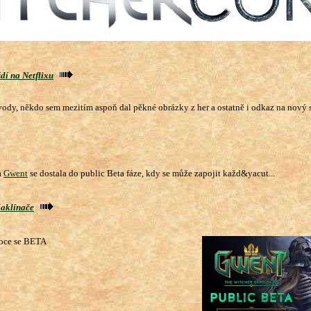
ždí na Netflixu
dy, někdo sem mezitím aspoň dal pěkné obrázky z her a ostatně i odkaz na nový se
a
Gwent
se dostala do public Beta fáze, kdy se může zapojit každ&yacut...
Zaklínače
roce se BETA